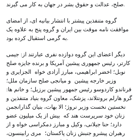
صلح، عدالت و حقوق بشر در جهان به کار می گیرند.
گروه متنفذین پیشتر با انتشار بیانیه ای، از امضای
موافقت نامه موقت بین ایران و گروه پنج به علاوه یک
به گرمی استقبال کرده بود.
دیگر اعضای این گروه دوازده نفری عبارتند از: جیمی
کارتر، رئیس جمهوری پیشین آمریکا و برنده جایزه صلح
نوبل؛ اخضر ابراهیمی، مبارز آزادی خواه الجزایری و
وزیر خارجه پیشین و میانجی صلح سازمان ملل؛
فرناندو کاردوسو رئیس جمهور پیشین برزیل؛ و خانم ها:
گرو هارلم برونتلاند، پزشک، معاون گروه بنیاد متنفذین و
نخستین نخست وزیر نروژ؛ الا بهات، بنیان گذارانجمن
زنان خود سرپرست هند که بیش از یک میلیون عضو
دارد؛ حنا جیلانی، وکیل و مبارز دمکراسی خواه و از
رهبران پیشرو جنبش زنان پاکستان؛ مری رابینسون،