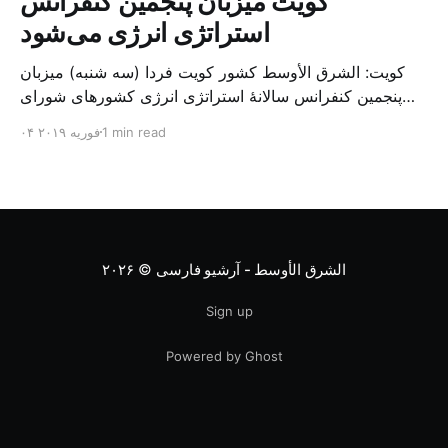
کویت میزبان پنجمین کنفرانس
استراتژی انرژی می‌شود
کویت: الشرق الأوسط کشور کویت فردا (سه شنبه) میزبان
پنجمین کنفرانس سالانهٔ استراتژی انرژی کشورهای شورای
همکاری خلیج می‌شود. به گزارش الشرق الاوسط، حدود ۳۰۰
1 min read
۰۴ فوریه ۲۰۱۹
متخصص از شرکت‌های جهانی نفت و گاز در این کنفرانس
شرکت خواهند کرد. سازمان نفت کویت روز گذشته طی
بیانیه‌ای اعلام کرد که میزبان این کنفرانس به سرپرس
الشرق الأوسط - آرشیو فارسی
© ۲۰۲۶
Sign up
Powered by Ghost