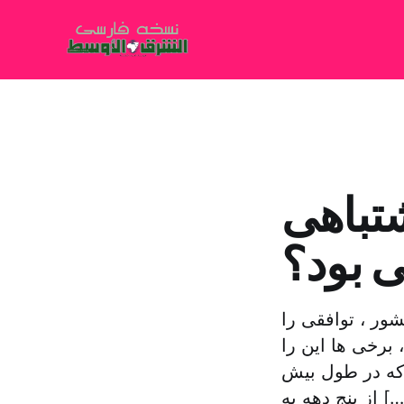
شتباهی
ی بود؟
شور ، توافقی را
برخی ها این را
که در طول بیش
نج دهه به […]