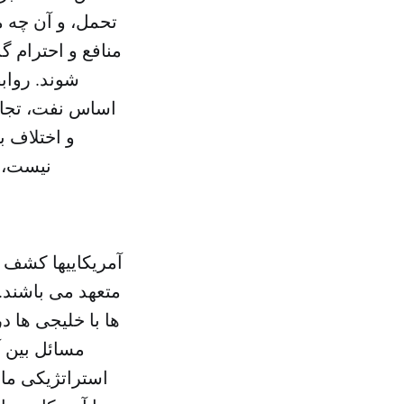
تحمل، و آن چه م
منافع و احترام گ
شوند. رواب
اساس نفت، تجارت
و اختلاف ب
نیست، ب
آمریکاییها کشف ک
متعهد می باشند. 
ها با خلیجی ها د
مسائل بین آ
استراتژیکی ما