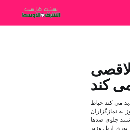
لاقصی
می کند
ید می کند حیاط
 به نمازگزاران
تند جلوی صدها