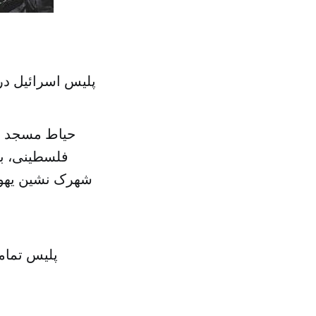
پلیس اسرائیل د
حیاط مسجد ال
فلسطینی، به
شهرک نشین یهود