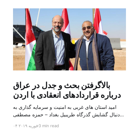
بالاگرفتن بحث و جدل در عراق
درباره قراردادهای انعقادی با اردن
امید استان های غربی به امنیت و سرمایه گذاری به
دنبال گشایش گذرگاه طریبیل بغداد – حمزه مصطفی
یک روز بیشتر از اعلام خبر گشایش گذرگاه مرزی
3 min read
۰۴ فوریه ۲۰۱۹
طریبیل توسط عادل عبد المهدی نخست وزیر عراق و
عمر الرزاز همتای اردنی اش نگذشته بود که ده ها