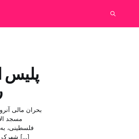
پلیس ا
ر
بحران مالی آنرو
مسجد الا
فلسطینی، به 
شهرک نشین یهودی که قصد داشتند وارد حیاط مسجد شوند و یوری آریل وزیر […]