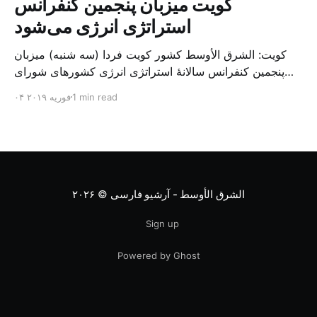
کویت میزبان پنجمین کنفرانس
استراتژی انرژی می‌شود
کویت: الشرق الأوسط کشور کویت فردا (سه شنبه) میزبان
پنجمین کنفرانس سالانهٔ استراتژی انرژی کشورهای شورای
همکاری خلیج می‌شود. به گزارش الشرق الاوسط، حدود ۳۰۰
1 min read
۰۴ فوریه ۲۰۱۹
متخصص از شرکت‌های جهانی نفت و گاز در این کنفرانس
شرکت خواهند کرد. سازمان نفت کویت روز گذشته طی
بیانیه‌ای اعلام کرد که میزبان این کنفرانس به سرپرس
الشرق الأوسط - آرشیو فارسی
© ۲۰۲۶
Sign up
Powered by Ghost