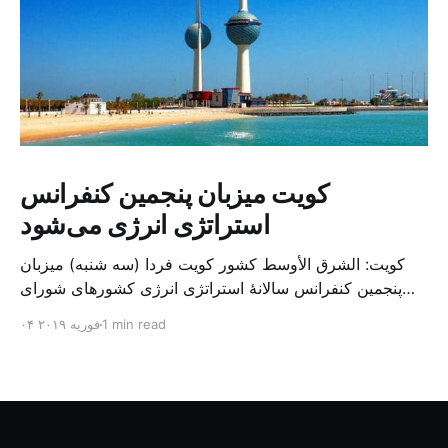
کویت میزبان پنجمین کنفرانس
استراتژی انرژی می‌شود
کویت: الشرق الأوسط کشور کویت فردا (سه شنبه) میزبان
پنجمین کنفرانس سالانهٔ استراتژی انرژی کشورهای شورای
همکاری خلیج می‌شود. به گزارش الشرق الاوسط، حدود ۳۰۰
1 min read
۰۴ فوریه ۲۰۱۹
متخصص از شرکت‌های جهانی نفت و گاز در این کنفرانس
شرکت خواهند کرد. سازمان نفت کویت روز گذشته طی
بیانیه‌ای اعلام کرد که میزبان این کنفرانس به سرپرس