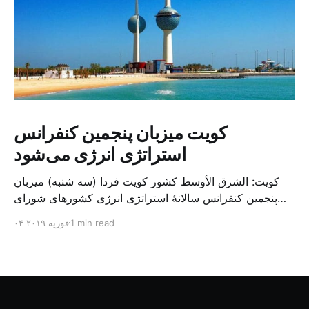
کویت میزبان پنجمین کنفرانس
استراتژی انرژی می‌شود
کویت: الشرق الأوسط کشور کویت فردا (سه شنبه) میزبان
پنجمین کنفرانس سالانهٔ استراتژی انرژی کشورهای شورای
همکاری خلیج می‌شود. به گزارش الشرق الاوسط، حدود ۳۰۰
1 min read
۰۴ فوریه ۲۰۱۹
متخصص از شرکت‌های جهانی نفت و گاز در این کنفرانس
شرکت خواهند کرد. سازمان نفت کویت روز گذشته طی
بیانیه‌ای اعلام کرد که میزبان این کنفرانس به سرپرس