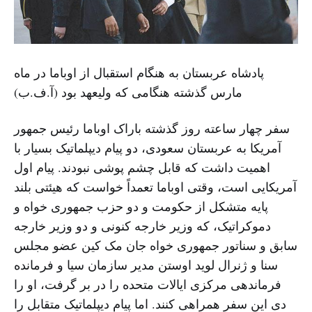
پادشاه عربستان به هنگام استقبال از اوباما در ماه
مارس گذشته هنگامی که ولیعهد بود (آ.ف.ب)
سفر چهار ساعته روز گذشته باراک اوباما رئیس جمهور
آمریکا به عربستان سعودی، دو پیام دیپلماتیک بسیار با
اهمیت داشت که قابل چشم پوشی نبودند. پیام اول
آمریکایی است، وقتی اوباما تعمداً خواست که هیئتی بلند
پایه متشکل از حکومت و دو حزب جمهوری خواه و
دموکراتیک، که وزیر خارجه کنونی و دو وزیر خارجه
سابق و سناتور جمهوری خواه جان مک کین عضو مجلس
سنا و ژنرال لوید اوستن مدیر سازمان سیا و فرمانده
فرماندهی مرکزی ایالات متحده را در بر گرفت، او را
دی این سفر همراهی کنند. اما پیام دیپلماتیک متقابل را