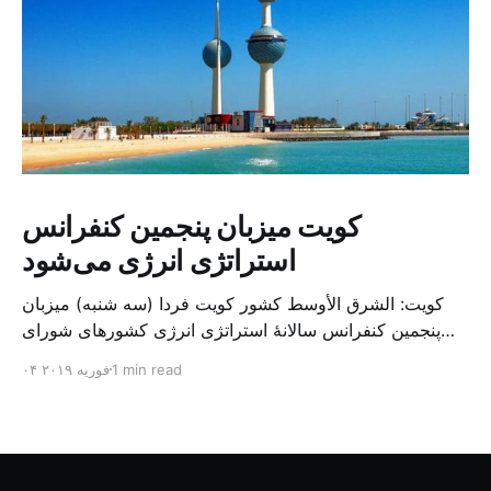
کویت میزبان پنجمین کنفرانس
استراتژی انرژی می‌شود
کویت: الشرق الأوسط کشور کویت فردا (سه شنبه) میزبان
پنجمین کنفرانس سالانهٔ استراتژی انرژی کشورهای شورای
همکاری خلیج می‌شود. به گزارش الشرق الاوسط، حدود ۳۰۰
1 min read
۰۴ فوریه ۲۰۱۹
متخصص از شرکت‌های جهانی نفت و گاز در این کنفرانس
شرکت خواهند کرد. سازمان نفت کویت روز گذشته طی
بیانیه‌ای اعلام کرد که میزبان این کنفرانس به سرپرس