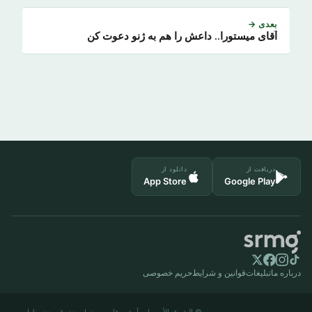
بعدی →
آقای میستورا.. داعش را هم به ژنو دعوت کن
دریافت از
دانلود از
App Store
Google Play
درباره ما
تبلیغات
قوانین و شرایط
حریم خصوصی
© الشرق الأوسط - آرشیو فارسی. تمام حقوق محفوظ است.