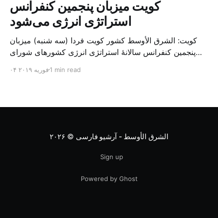
کویت میزبان پنجمین کنفرانس
استراتژی انرژی می‌شود
کویت: الشرق الأوسط کشور کویت فردا (سه شنبه) میزبان
پنجمین کنفرانس سالانهٔ استراتژی انرژی کشورهای شورای
همکاری خلیج می‌شود. به گزارش الشرق الاوسط، حدود ۳۰۰
1 min read
۰۴ فوریه ۲۰۱۹
متخصص از شرکت‌های جهانی نفت و گاز در این کنفرانس
شرکت خواهند کرد. سازمان نفت کویت روز گذشته طی
بیانیه‌ای اعلام کرد که میزبان این کنفرانس به سرپرس
الشرق الأوسط - آرشیو فارسی
© ۲۰۲۶
Sign up
Powered by Ghost