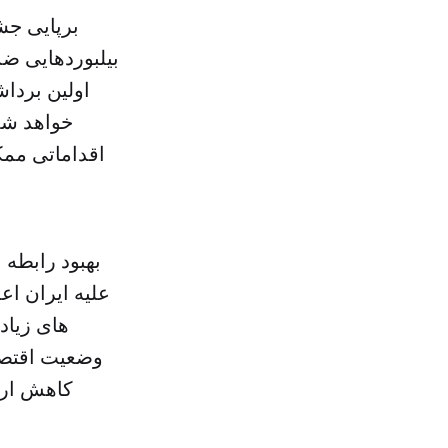
برپایی جش
بیلبوردهایی ضد
اولین برداش
خواهد شد
اقداماتی ممک
بهبود رابطه 
علیه ایران اع
های زیاد
وضعیت اقتصا
کاهش ارزش