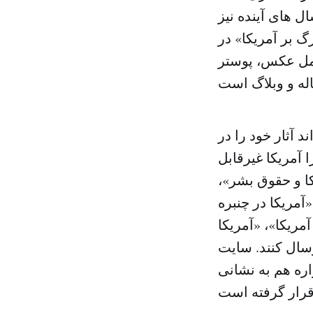
ل های آینده نیز
بزرگ «مرگ بر آمریکا» در
امل عکس، پوستر
 آثار خود را در
 «چرا آمریکا غیرقابل
کا و حقوق بشر»،
آمریکا در چنبره
مریکا»، «آمریکا
 جشنواره ارسال کنند. سایت
www.dw-usa طراحی شده و در