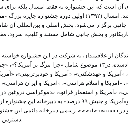
ای آن است که این جشنواره نه فقط امسال بلکه برای سا
برگزار خواهد شد. امسال (۱۳۹۲) اولین دوره جشنواره جایزه 
جانبی برگزار می‌شود. بخش اصلی و بین‌المللی آن ش
دگان از علاقمندان به شرکت در این جشنواره خواسته اند
بخش‌های یادشده، در۱۳ موضوع شامل «چرا مرگ بر آمریکا؟»،
«آمریکا و عهدشکنی»، «آمریکا و خودبرتربینی»، «آمری
، «آمریکا و اسلام ‌هراسی»، «آمریکا و ایران‌ هراسی»، «
»، «آمریکا و استعمار فرانو»، «دموکراسی دروغین در آ
و دیکتاتوری» و«آمریکا و جنبش ۹۹ درصد» به دبیرخانه این
رسمی دبیرخانه دائمی این جشنواره هم به‌ نشانی .com
دسترس قرار گرفته است.