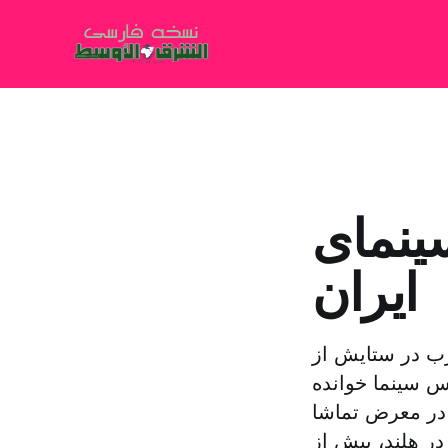
ینمای
ایران
رب در ستایش از
س سینما خوانده
 در معرض تماشا