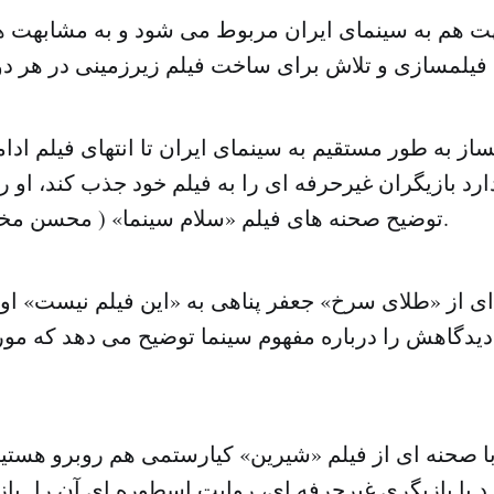
هت هم به سینمای ایران مربوط می شود و به مشابهت ها
از به طور مستقیم به سینمای ایران تا انتهای فیلم ادام
رد بازیگران غیرحرفه ای را به فیلم خود جذب کند، او را
توضیح صحنه های فیلم «سلام سینما» ( محسن مخملباف) می بینیم.
ی از «طلای سرخ» جعفر پناهی به «این فیلم نیست» او
دیدگاهش را درباره مفهوم سینما توضیح می دهد که مور
 با صحنه ای از فیلم «شیرین» کیارستمی هم روبرو هستی
د با بازیگری غیرحرفه ای، روایت اسطوره ای آن را باز