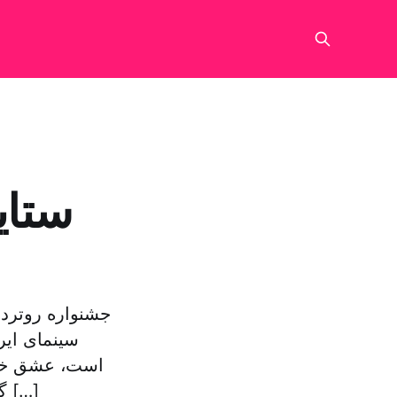
ستای
جشنواره روترد
سینمای ایر
است، عشق خود 
گذاشته است. الادریسی که در طول دوران تحصیل خود در هلند، بیش از […]