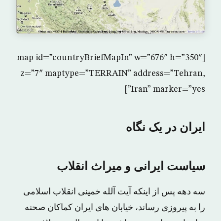
[map id=”countryBriefMapIn” w=”676″ h=”350″
z=”7″ maptype=”TERRAIN” address=”Tehran,
Iran” marker=”yes”]
ایران در یک نگاه
سیاست ایرانی و میراث انقلاب
سه دهه پس از اینکه آیت آلله خمینی انقلاب اسلامی
را به پیروزی رساند، خیابان های ایران کماکان صحنه