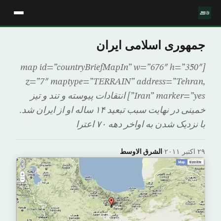
جمهوری اسلامی ایران
[map id=”countryBriefMapIn” w=”676″ h=”350″
z=”7″ maptype=”TERRAIN” address=”Tehran,
Iran” marker=”yes”] انتقادات پیوسته و تند و تیز
خمینی در نهایت سبب تبعید ۱۴ ساله او از ایران شد.
با نزدیک شدن به اواخر دهه ۷۰ اعترا
۲۹ اکتبر ۲۰۱۱
·
الشرق الاوسط