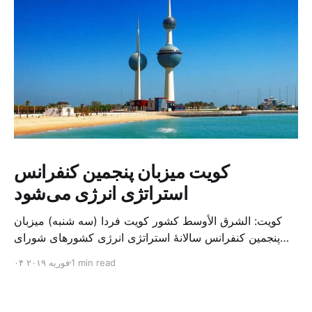
کویت میزبان پنجمین کنفرانس
استراتژی انرژی می‌شود
کویت: الشرق الأوسط کشور کویت فردا (سه شنبه) میزبان
پنجمین کنفرانس سالانهٔ استراتژی انرژی کشورهای شورای
همکاری خلیج می‌شود. به گزارش الشرق الاوسط، حدود ۳۰۰
1 min read
۰۴ فوریه ۲۰۱۹
متخصص از شرکت‌های جهانی نفت و گاز در این کنفرانس
شرکت خواهند کرد. سازمان نفت کویت روز گذشته طی
بیانیه‌ای اعلام کرد که میزبان این کنفرانس به سرپرس