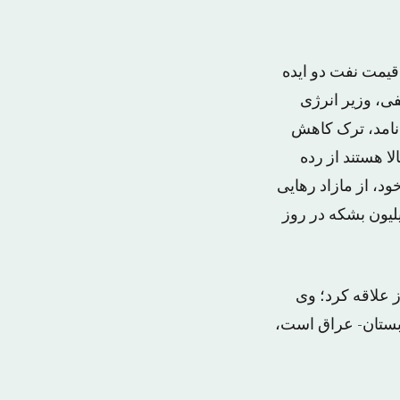
قیمت نفت دو ایده
فی، وزیر انرژی
 نامد، ترک کاهش
لا هستند از رده
د، از مازاد رهایی
ده الجزایر بر مبنای کاستن ۵ درصدی «اپک» از تولید خود یعنی معادل ۱٫۵ میلیون بشکه در روز
ز علاقه کرد؛ وی
بستان- عراق است،