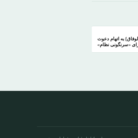
لوفاق} به اتهام دعوت
ای «سرنگونی نظام»