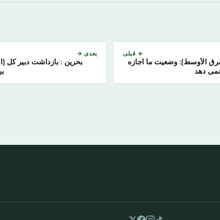
← قبلی
بعدی →
شرق الأوسط}: وضعیت ما اجازه
بحرین : بازداشت دبیر کل {ا
نمی دهد
بر