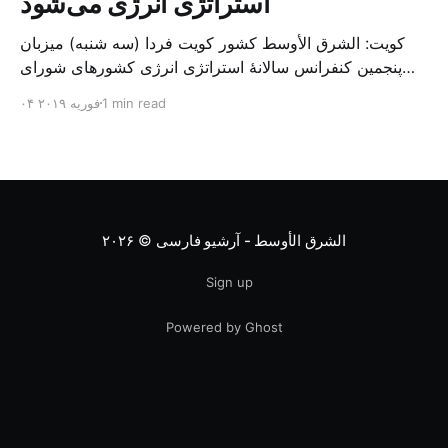
استراتژی انرژی می‌شود
کویت: الشرق الأوسط کشور کویت فردا (سه شنبه) میزبان
پنجمین کنفرانس سالانهٔ استراتژی انرژی کشورهای شورای
همکاری خلیج می‌شود. به گزارش الشرق الاوسط، حدود ۳۰۰
1 min read
۰۴ فوریه ۲۰۱۹
متخصص از شرکت‌های جهانی نفت و گاز در این کنفرانس
شرکت خواهند کرد. سازمان نفت کویت روز گذشته طی
بیانیه‌ای اعلام کرد که میزبان این کنفرانس به سرپرس
الشرق الأوسط - آرشیو فارسی
© ۲۰۲۶
Sign up
Powered by Ghost