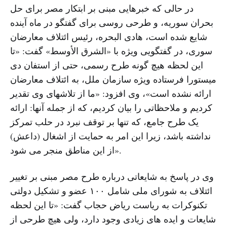
در حالی که خبرهایی مبنی بر ابتکار مصر برای حل
بحران سوریه، و طرحی روسی برای گفتگو در ماه آینده
شایع شده است، هادی البحره، رئیس ائتلاف معارضان
سوری، در گفتگویی ویژه با «الشرق الأوسط» گفت: «تا
این لحظه هیچ گونه طرح رسمی، حتی از استفان دی
میستورا فرستاده ویژه سازمان ملل، به ائتلاف معارضان
ارائه نشده است»، وی افزود: «ما از تلاشهای وی تقدیر
کردیم و ملاحظاتی را بیان کردیم، که از جمله آنها: ارائه
یک طرح جامع، که تنها بر توقف نبرد در حلب تمرکز
نداشته باشد، زیرا این امر به حمایت از اشغال (داعش)
از این مناطق منجر می شود».
وی در پاسخ به شایعاتی درباره طرح مصر مبنی بر تغییر
ائتلاف به شورای ملی شامل ۱۰۰ عضو و تشکیل دولتی
تکنوکرات به ریاست ریاض حجاب گفت: «تا این لحظه
شایعات و ایده های زیادی وجود دارد، ولی هیچ طرحی از