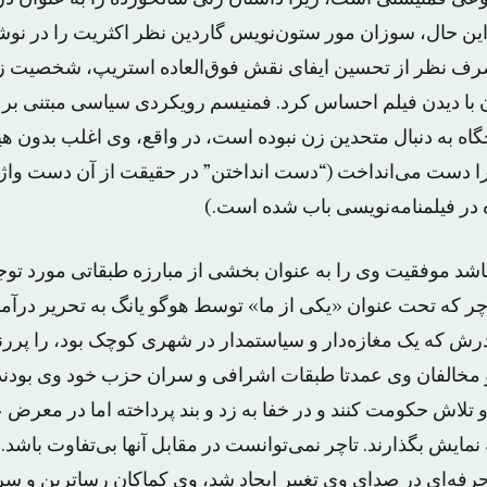
این حال، سوزان مور ستون‌نویس گاردین نظر اکثریت را در نوشت
صرف نظر از تحسین ایفای نقش فوق‌العاده استریپ، شخصیت ز
ان با دیدن فیلم احساس کرد. فمنیسم رویکردی سیاسی مبتنی ب
گاه به دنبال متحدین زن نبوده است، در واقع، وی اغلب بدون 
 را دست می‌انداخت (“دست انداختن” در حقیقت از آن دست و
در فیلمنامه‌‌نویسی باب شده است.)
باشد موفقیت وی را به عنوان بخشی از مبارزه طبقاتی مورد توجه
اچر که تحت عنوان «یکی از ما» توسط هوگو یانگ به تحریر درآ
رش که یک مغازه‌دار و سیاستمدار در شهری کوچک بود، را پررن
مخالفان وی عمدتا طبقات اشرافی و سران حزب خود وی بودند ک
 و تلاش حکومت کنند و در خفا به زد و بند پرداخته اما در معرض 
نمایش بگذارند. تاچر نمی‌توانست در مقابل آنها بی‌تفاوت باشد.
حرفه‌ای در صدای وی تغییر ایجاد شد، وی کماکان رساترین و 