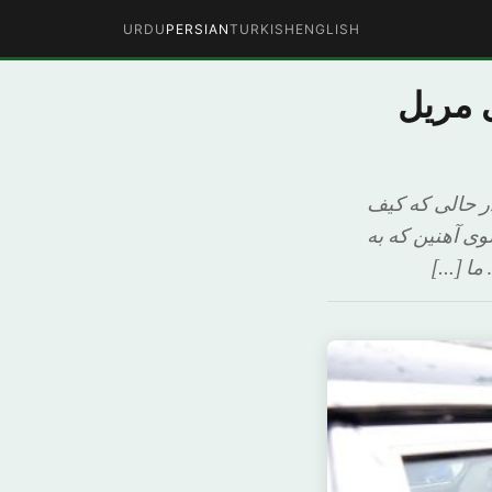
URDU
PERSIAN
TURKISH
ENGLISH
ی مریل
در حالی که کیف
وی آهنین که به
ما […]