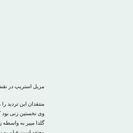
مریل استریپ در نقش
منتقدان این تردید را
وی نخستین زنی بود ک
گلدا مییر به واسطه ز
معتقد است فیلم به ن