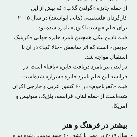
از جمله جایزه «گولدن گلاب» که پیش از این
کارگردان فلسطینی (هانی ابواسعد) در سال ۲۰۰۵
برای فیلم «بهشت اکنون» نامزد شده بود.
فیلم نادین لبکی همچنین نامزد جایزه جهانی «کریتیک
چویس» است که اثر سابقش «حالا کجا» در آن با
استقبال مواجه شد.
در لندن نیز نامزد دریافت جایزه «بافتا» است. در
فرانسه این فیلم نامزد جایزه «سزار» شده‌است.
فیلم «کفرناحوم» در ۶۰ کشور عربی و خارجی اکران
شده‌است از جمله لبنان، فرانسه، بلژیک، سوئیس و
آمریکا.
بیشتر در فرهنگ و هنر
سال ۲۰۱۹ در مصر با کشف ۴۰ جسد مومیایی شده دوره