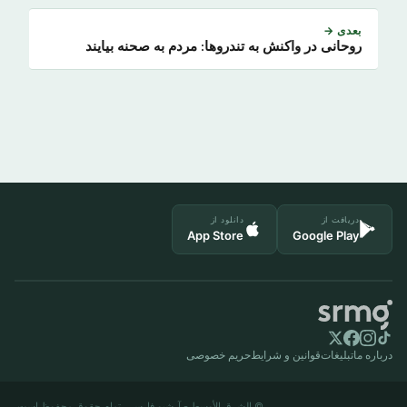
بعدی →
روحانی در واکنش به تندروها: مردم به صحنه بیایند
دریافت از
دانلود از
App Store
Google Play
درباره ما
تبلیغات
قوانین و شرایط
حریم خصوصی
© الشرق الأوسط - آرشیو فارسی. تمام حقوق محفوظ است.