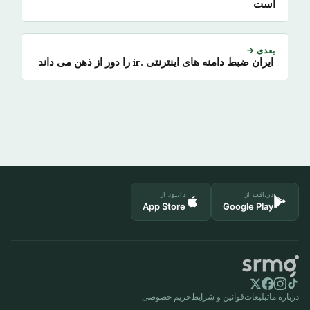
است
بعدی →
ایران ضبط دامنه های اینترنتی .ir را دور از ذهن می داند
دریافت از
دانلود از
App Store
Google Play
درباره ما
تبلیغات
قوانین و شرایط
حریم خصوصی