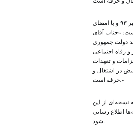
به گزارش خبرگزاری ایلنا، در این نامه با شماره ٧۵۴٨٧ به تاریخ ١۴ تیر ٩٣ و با امضای
ت: «جناب آقای
ید دولت جمهوری
 و رفاه اجتماعی
زامات و تعهدات
عیض در اشتغال و
حرفه است.»
ه نسخه‌ای از این
ها اطلاع رسانی
شود.