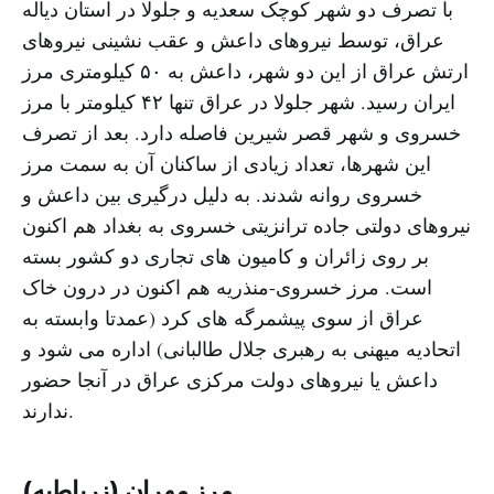
با تصرف دو شهر کوچک سعدیه و جلولا در استان دیاله
عراق، توسط نیروهاى داعش و عقب نشینى نیروهاى
ارتش عراق از این دو شهر، داعش به ۵٠ کیلومترى مرز
ایران رسید. شهر جلولا در عراق تنها ۴٢ کیلومتر با مرز
خسروى و شهر قصر شیرین فاصله دارد. بعد از تصرف
این شهرها، تعداد زیادى از ساکنان آن به سمت مرز
خسروى روانه شدند. به دلیل درگیری بین داعش و
نیروهای دولتی جاده ترانزیتی خسروی به بغداد هم اکنون
بر روی زائران و کامیون های تجاری دو کشور بسته
است. مرز خسروی-منذریه هم اکنون در درون خاک
عراق از سوی پیشمرگه های کرد (عمدتا وابسته به
اتحادیه میهنی به رهبری جلال طالبانی) اداره می شود و
داعش یا نیروهای دولت مرکزی عراق در آنجا حضور
ندارند.
مرز مهران (زرباطیه)