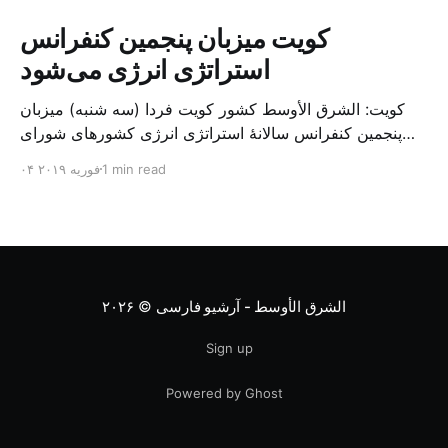
کویت میزبان پنجمین کنفرانس
استراتژی انرژی می‌شود
کویت: الشرق الأوسط کشور کویت فردا (سه شنبه) میزبان
پنجمین کنفرانس سالانهٔ استراتژی انرژی کشورهای شورای
همکاری خلیج می‌شود. به گزارش الشرق الاوسط، حدود ۳۰۰
1 min read
۰۴ فوریه ۲۰۱۹
متخصص از شرکت‌های جهانی نفت و گاز در این کنفرانس
شرکت خواهند کرد. سازمان نفت کویت روز گذشته طی
بیانیه‌ای اعلام کرد که میزبان این کنفرانس به سرپرس
الشرق الأوسط - آرشیو فارسی
© ۲۰۲۶
Sign up
Powered by Ghost