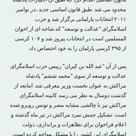
محدود مى شد. طبق قانون اساسى جدید ،در نوامبر
٢٠١١ انتخابات پارلمانى برگزار شد و حزب
اسلامگراى “عدالت و توسعه” که شاخه اى از اخوان
المسلمین است در انتخابات پیروز شد و ١٠٧ کرسی
از ٣٩۵ کرسی پارلمان را به خود اختصاص داد.
پس از آن “عبد الله بن کیران” رییس حزب اسلامگراى
عدالت و توسعه از سوى “محمد ششم” پادشاه
مراکش به عنوان نخست وزیر معرفى شد. امابعد از
گذشت دوسال به نظر مى رسد کابینه اسلامگرای
مراکش نیز با چالشى مشابه مصر و تونس روبرو شده
است. تشکیل جنبش تمرد مراکش در تیر ماه گذشته و
اعلام فراخوان براى تظاهرات و براندازى، دولت
اسلامگراى این کشور را با مشکل مواجه کرده است.