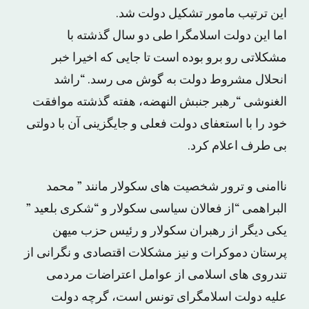
این ترتیب مامور تشکیل دولت شد.
اما این دولت اسلامگرا طى دو سال گذشته با
مشکلاتى رو برو بوده است تا جایى که اخیرا خبر
انحلال مشروط دولت به گوش مى رسد. “راشد
الغنوشى “رهبر جنبش النهضه، هفته گذشته موافقت
خود را با استعفاى دولت فعلى و جایگزینى آن با دولتى
بى طرف اعلام کرد.
ناامنى و ترور شخصیت هاى سکولار مانند ” محمد
البراهمى “از فعالان سیاسى سکولار و “شکری بلعید ”
یکى دیگر از رهبران سکولار و رئیس حزب میهن
پرستان دموکرات و نیز مشکلات اقتصادى و نگرانى از
تندروى هاى اسلامى از عوامل اعتراضات مردمى
علیه دولت اسلامگراى تونس است، گرچه دولت