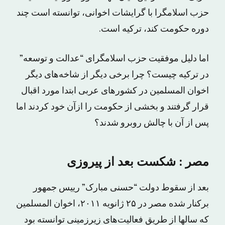
حزب اسلامگرا با گرایشات اخوانى، توانسته است چند
دوره حکومت کند، ترکیه است.
اما دلیل موفقیت حزب اسلامگراى “عدالت و توسعه”
در ترکیه چیست؟ چرا برخی دیگر از شاخه‌هاى دیگر
اخوان المسلمین در کشورهاى عربى ابتدا مورد اقبال
قرار گرفتند و بخشى از حکومت را ازآن خود کردند اما
پس از آن با چالش روبرو شدند؟
مصر : شکست بعد از پیروزی
بعد از سقوط دولت “حسنى مبارک” رییس جمهور
برکنار شده مصر در ٢۵ ژانویه ٢٠١۱، اخوان المسلمین
که سالها از طریق فعالیت‌هاى زیرزمینى توانسته بود