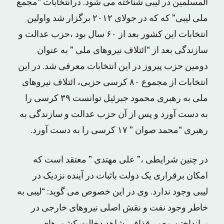
المسلمین در لیبى شناخته مى شود. درانتخابات “مجمع
ملى لیبى” که که در جولاى ٢٠١٢ برگزار شد واولین
انتخابات این کشور بعد از ۶٠ سال بود ،حزب عدالت و
سازندگى بعد از “ائتلاف نیروهاى ملى ” به عنوان
دومین حزب پیروز در این انتخابات معرفی شد. در این
انتخابات از مجموع ٨٠ کرسى حزبی، ائتلاف نیروهای
ملی به رهبری محمود جبرئیل توانست ۳۹ کرسی را
به دست آورد و پس از آن حزب عدالت و سازندگی به
رهبری “محمد صوان ” ۱۷ کرسی را به دست آورد.
در چنین شرایطی ،” على مهتدى ” معتقد است که
امکان برقرارى یک دولت باثبات در آینده نزدیک در
لیبى وجود ندارد. وى در این خصوص مى گوید: “لیبی به
خاطر وجود نفت و نقش اصلی نیروهای خارجی در
برانداختن معمر قذافی شاهد دخالت کشورهای