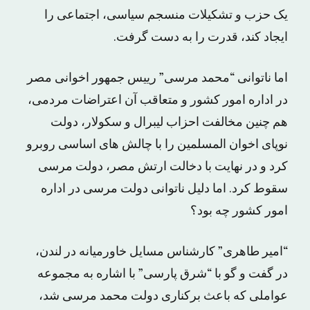
یک حزب و تشکیلات منسجم سیاسى، اجتماعى را
ایجاد کند، قدرت را به دست گرفت.
اما ناتوانى “محمد مرسى” رییس جمهور اخوانى مصر
در اداره امور کشور و متعاقب آن اعتراضات مردمى،
هم چنین مخالفت احزاب لیبرال و سکولار، دولت
نوپاى اخوان المسلمین را با چالش های اساسى روبرو
کرد و در نهایت با دخالت ارتش مصر، دولت مرسى
سقوط کرد. اما دلیل ناتوانى دولت مرسى در اداره
امور کشور چه بود؟
“امیر طاهرى” کارشناس مسایل خاورمیانه در لندن،
در گفت و گو با “شرق پارسى” با اشاره به مجموعه
عواملى که باعث برکنارى دولت محمد مرسى شد،