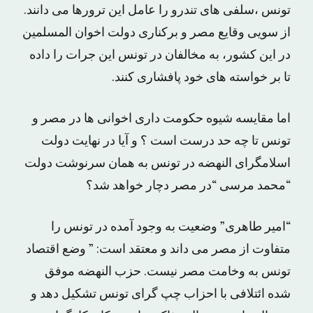
تونس ،سلفى هاى تندرو را عامل این ترورها مى دانند.
از سویى وقایع مصر و برکنارى دولت اخوان المسلمین
در این کشور، به مخالفان در تونس این جرات را داده
تا بر خواسته هاى خود پافشارى کنند.
اما مقایسه شیوه حکومت دارى اخوانى ها در مصر و
تونس تا چه حد درست است ؟ و آیا در نهایت دولت
اسلامگراى النهضه در تونس به همان سرنوشت دولت
“محمد مرسى “در مصر دچار خواهد شد؟
“امیر طاهرى” وضعیت به وجود آمده در تونس را
متفاوت از مصر مى داند و معتقد است: ” وضع اقتصاد
تونس به وخامت مصر نیست. حزب النهضه موفق
شده ائتلافى با احزاب چپ گراى تونس تشکیل دهد و