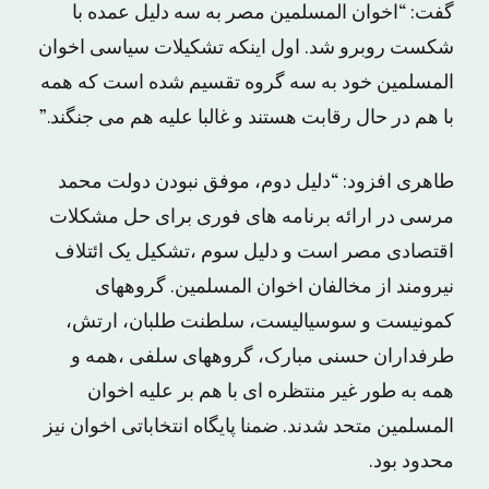
گفت: “اخوان المسلمین مصر به سه دلیل عمده با
شکست روبرو شد. اول اینکه تشکیلات سیاسى اخوان
المسلمین خود به سه گروه تقسیم شده است که همه
با هم در حال رقابت هستند و غالبا علیه هم مى جنگند.”
طاهری افزود: “دلیل دوم، موفق نبودن دولت محمد
مرسى در ارائه برنامه هاى فورى براى حل مشکلات
اقتصادى مصر است و دلیل سوم ،تشکیل یک ائتلاف
نیرومند از مخالفان اخوان المسلمین. گروههاى
کمونیست و سوسیالیست، سلطنت طلبان، ارتش،
طرفداران حسنى مبارک، گروههاى سلفى ،همه و
همه به طور غیر منتظره اى با هم بر علیه اخوان
المسلمین متحد شدند. ضمنا پایگاه انتخاباتى اخوان نیز
محدود بود.