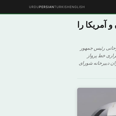
URDU
PERSIAN
TURKISH
ENGLISH
 آمریکا را
وحانی رئیس جمهور
راری خط پرواز
ران دبیرخانه شورای