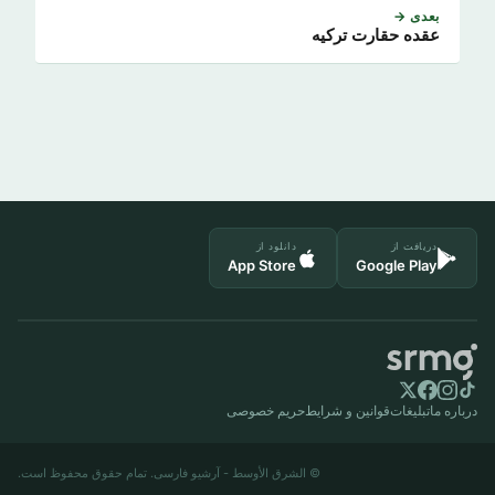
بعدی →
عقده حقارت ترکیه
دریافت از
دانلود از
App Store
Google Play
درباره ما
تبلیغات
قوانین و شرایط
حریم خصوصی
© الشرق الأوسط - آرشیو فارسی. تمام حقوق محفوظ است.