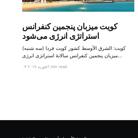
کویت میزبان پنجمین کنفرانس
استراتژی انرژی می‌شود
کویت: الشرق الأوسط کشور کویت فردا (سه شنبه)
میزبان پنجمین کنفرانس سالانهٔ استراتژی انرژی
کشورهای شورای همکاری خلیج می‌شود. به گزارش
1 min read
۰۴ فوریه ۲۰۱۹
الشرق الاوسط، حدود ۳۰۰ متخصص از شرکت‌های
جهانی نفت و گاز در این کنفرانس شرکت خواهند کرد.
سازمان نفت کویت روز گذشته طی بیانیه‌ای اعلام کرد
که میزبان این کنفرانس به سرپرس