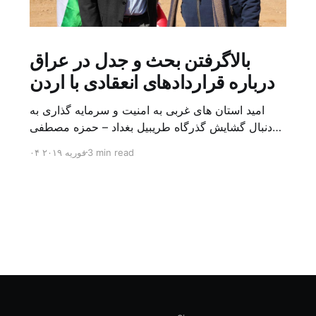
بالاگرفتن بحث و جدل در عراق
درباره قراردادهای انعقادی با اردن
امید استان های غربی به امنیت و سرمایه گذاری به
دنبال گشایش گذرگاه طریبیل بغداد – حمزه مصطفی
یک روز بیشتر از اعلام خبر گشایش گذرگاه مرزی
3 min read
۰۴ فوریه ۲۰۱۹
طریبیل توسط عادل عبد المهدی نخست وزیر عراق و
عمر الرزاز همتای اردنی اش نگذشته بود که ده ها
کامیون روز یکشنبه (۳ فوریه) از اردن از این […]