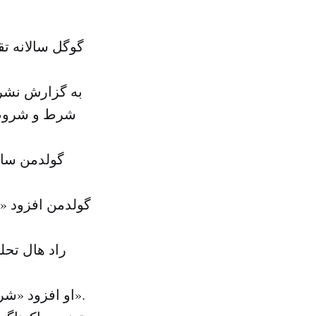
به گزارش نشریه
گولدمن ساک
راد هال تح
او افزود «شرکت اپل یکی از کانال های بزرگ برای دسترسی به اطلاعات گوگل است».