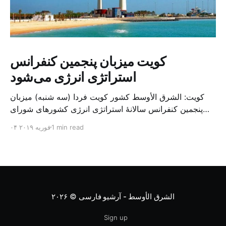
کویت میزبان پنجمین کنفرانس
استراتژی انرژی می‌شود
کویت: الشرق الأوسط کشور کویت فردا (سه شنبه) میزبان
پنجمین کنفرانس سالانهٔ استراتژی انرژی کشورهای شورای
همکاری خلیج می‌شود. به گزارش الشرق الاوسط، حدود ۳۰۰
1 min read
۰۴ فوریه ۲۰۱۹
متخصص از شرکت‌های جهانی نفت و گاز در این کنفرانس
شرکت خواهند کرد. سازمان نفت کویت روز گذشته طی
بیانیه‌ای اعلام کرد که میزبان این کنفرانس به سرپرس
الشرق الأوسط - آرشیو فارسی
© ۲۰۲۶
Sign up