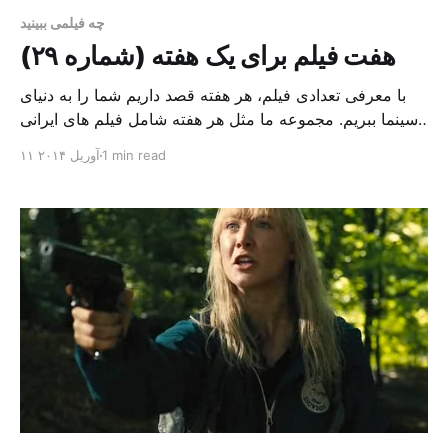
چه فیلمی ببینید
هفت فیلم برای یک هفته (شماره ۲۹)
با معرفی تعدادی فیلم، هر هفته قصد داریم شما را به دنیای
سینما ببریم. مجموعه ما مثل هر هفته شامل فیلم های ایرانی
و چند فیلم از سینمای جهان است، فیلم های ایرانی مثل:
1 min read
۱۱ آوریل ۲۰۱۴
“گناهکاران”، فیلمی متفاوت از سینمای پلیسی ایران فیلم
و”پرتقال خونی”، روایتی دیگر از زن و شوهرهای ایرانی. در
بخش