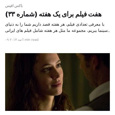
باکس افیس
هفت فیلم برای یک هفته (شماره ۳۳)
با معرفی تعدادی فیلم، هر هفته قصد داریم شما را به دنیای
سینما ببریم، مجموعه ما مثل هر هفته شامل فیلم های ایرانی
و چند فیلم از سینمای جهان است، فیلم های ایرانی مثل:
1 min read
۰۹ مه ۲۰۱۴
“حیاط خلوت خانه خورشید”، مستند زیبایی از “بنی اعتماد” و
فیلم “کنعان”، اثر “مانی حقیقی و نوشته