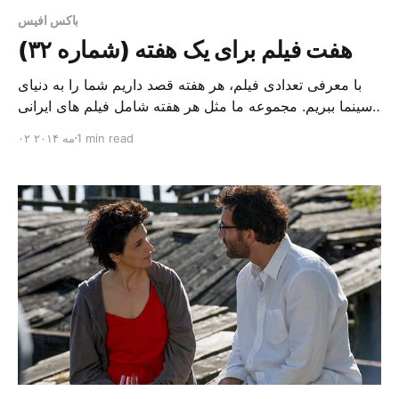
باکس افیس
هفت فیلم برای یک هفته (شماره ۳۲)
با معرفی تعدادی فیلم، هر هفته قصد داریم شما را به دنیای
سینما ببریم. مجموعه ما مثل هر هفته شامل فیلم های ایرانی
و چند فیلم از سینمای جهان است؛ فیلم های ایرانی مثل “آقا
1 min read
۰۲ مه ۲۰۱۴
یوسف”، فیلم دوم “علی رفیعی” و فیلم “جیب بر خیابان
جنوبی”، اثر “سیاووش اسعدی”. در بخش