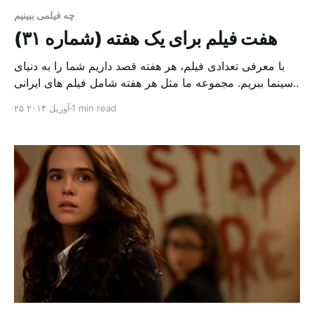
چه فیلمی ببینیم
هفت فیلم برای یک هفته (شماره ۳۱)
با معرفی تعدادی فیلم، هر هفته قصد داریم شما را به دنیای
سینما ببریم. مجموعه ما مثل هر هفته شامل فیلم های ایرانی
و چند فیلم از سینمای جهان است؛ فیلم های ایرانی مثل:
1 min read
۲۵ آوریل ۲۰۱۴
“قصه ها” فیلم دیگری از آثار ماندگار “بنی اعتماد” و فیلم
“کلاس هنرپیشگی”، اثر “داوود نژاد&#8221