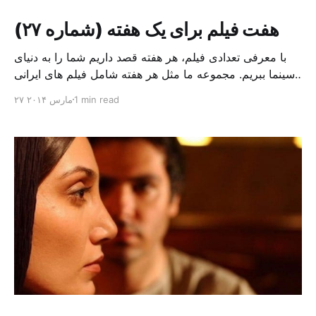
هفت فیلم برای یک هفته (شماره ۲۷)
با معرفی تعدادی فیلم، هر هفته قصد داریم شما را به دنیای
سینما ببریم. مجموعه ما مثل هر هفته شامل فیلم های ایرانی
و چند فیلم از سینمای جهان است، فیلم های ایرانی مثل:
1 min read
۲۷ مارس ۲۰۱۴
“طبقه حساس”، فیلمی کمدی درباره مردی متعصب و مذهبی
افراطی و فیلم “به خاطر پونه”، روایتی دیگر از زن و
شوهرهای [&he