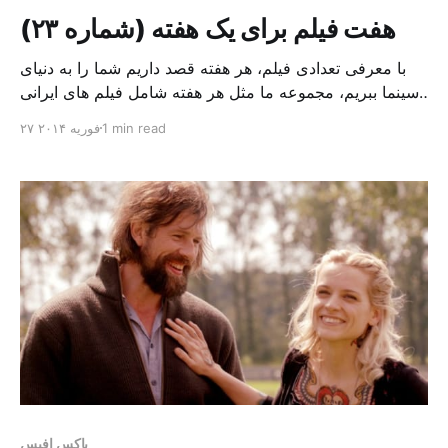
هفت فیلم برای یک هفته (شماره ۲۳)
با معرفی تعدادی فیلم، هر هفته قصد داریم شما را به دنیای
سینما ببریم، مجموعه ما مثل هر هفته شامل فیلم های ایرانی
و چند فیلم از سینمای جهان است. فیلم های ایرانی مثل:
1 min read
۲۷ فوریه ۲۰۱۴
«زندگی با چشمان بسته»، اثری از «رسول صدرعاملی»، با
موضوع پرداختن به مشکلات دختران جوان در خانواده های
سنتی، و«فیلم بی […]
باکس افیس