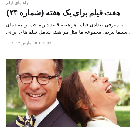
راهنمای فیلم
هفت فیلم برای یک هفته (شماره ۲۴)
با معرفی تعدادی فیلم، هر هفته قصد داریم شما را به دنیای
سینما ببریم، مجموعه ما مثل هر هفته شامل فیلم های ایرانی
و چند فیلم از سینمای جهان است، فیلم های ایرانی مثل:
1 min read
۰۶ مارس ۲۰۱۴
«بیتابی بیتا»، اثری از«مهرداد فرید»، با مضمون دختران
فراری، وفیلم ساختار شکن «شبانه». در بخش فیلم های
خارجی این هفته، به […]