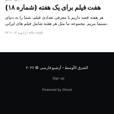
هفت فیلم برای یک هفته (شماره ۱۸)
هر هفته قصد داریم با معرفی تعدادی فیلم، شما را به دنیای
سینما ببریم. مجموعه ما مثل هر هفته شامل فیلم های ایرانی
و چند فیلم از سینمای جهان است، فیلم هایی که مطابق
1 min read
۲۳ ژانویه ۲۰۱۴
سلیقه متنوع مخاطبین انتخاب شده اند. فیلم های ایرانی مثل:
«خوابم می آد»، فیلمی کمدی ساخته «رضا عطاران» و فیلم
«سوپراستار»، […]
الشرق الأوسط - آرشیو فارسی
© ۲۰۲۶
Sign up
Powered by Ghost