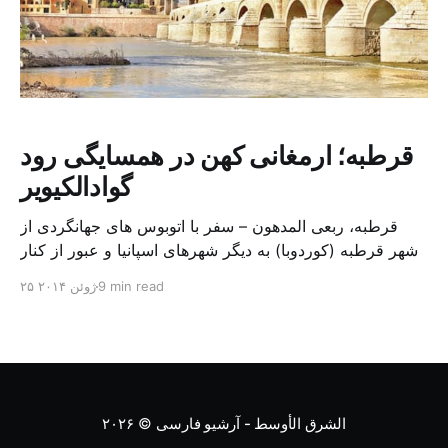
قرطبه؛ ارمغانی کهن در همسایگی رود
گوادالکیویر
قرطبه، ربعی المدهون – سفر با اتوبوس های جهانگردی از
شهر قرطبه (کوردوبا) به دیگر شهرهای اسپانیا و عبور از کنار
رودخانه گوادالکیویر انتخابی شگفت انگیز و هوشمندانه است.
9 min read
۲۵ ژوئن ۲۰۱۴
به محض توقف اتوبوس در کنار رود، گردشگران از ماشین
پیاده و هر کدام به طرفی پراکنده شدند تا از چشم اندازی
وسیع، شهر قرطبه را [&hel
الشرق الأوسط - آرشیو فارسی
© ۲۰۲۶