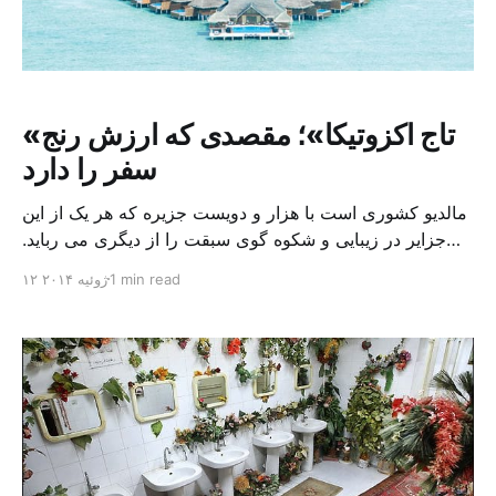
«تاج اکزوتیکا»؛ مقصدی که ارزش رنج
سفر را دارد
مالدیو کشوری است با هزار و دویست جزیره که هر یک از این
جزایر در زیبایی و شکوه گوی سبقت را از دیگری می رباید.
جزایری پرجاذبه، که زیبایی و جذابیت آن ها به واسطه نخل
1 min read
۱۲ ژوئیه ۲۰۱۴
های درهم تنیده اطرافشان دو چندان شده است. به همین
خاطر جزایر مالدیو را «رویایی ترین مقصد» نامیده اند. […]