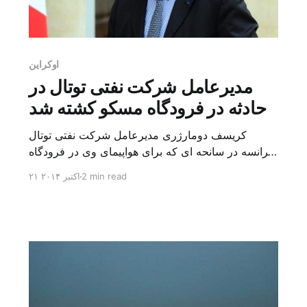
اوکراین
مدیرعامل شرکت نفتی توتال در
حادثه در فرودگاه مسکو کشته شد
کریسف دومارژری مدیرعامل شرکت نفتی توتال
فرانسه در سانحه ای که برای هواپیمای وی در فرودگاه
مسکو پیش آمد، کشته شد. به گزارش خبرگزاری ها،
2 min read
۲۱ اکتبر ۲۰۱۴
جت خصوصی حامل دومارژری هنگام ترک فرودگاه
مسکو در شامگاه دوشنبه براثر مه غلیظ با یک دستگاه
برف روب در محوطه فرودگاه برخورد کرده و تمام
سرنشینان آن کشته شده […]