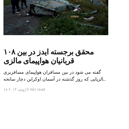
۱۰۸ محقق برجسته ایدز در بین
قربانیان هواپیمای مالزی
گفته می شود در بین مسافران هواپیمای مسافربری
مالزیایی که روز گذشته در آسمان اوکراین دچار سانحه
شد، بیش از ۱۰۰ پژوهشگر برجسته ایدز بودند که برای
3 min read
۱۸ ژوئیه ۲۰۱۴
شرکت در یک کنفرانس بین المللی ایدز به ملبورن سفر
می کردند. تلگراف در گزارشی از کشته شدن ۱۰۸
پژوهشگر برجسته ایدز به همراه دیگر مسافران این
هواپیما […]