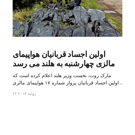
اولین اجساد قربانیان هواپیمای
مالزی چهارشنبه به هلند می رسد
مارک روت، نخست وزیر هلند اعلام کرده است که
اولین اجساد قربانیان پرواز شماره ۱۷ هواپیمای مالزی
روز چهارشنبه به هلند تحویل داده خواهد شد. گزارش ها
۲۲ ژوئیه ۲۰۱۴
حاکی از آن است که تعدادی از اجساد قربیان این سانحه
هوایی هم اکنون به کیف، منطقه ای که تحت کنترل
دولت اوکراین است، منتقل شده اند و […]