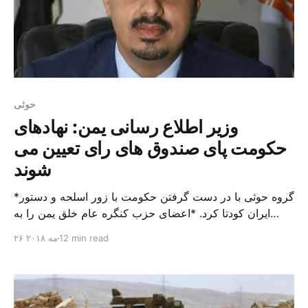
حوثی
وزیر اطلاع رسانی یمن: نهادهای
حکومت پای صندوق های رای تعیین می
شوند
*گروه حوثی با در دست گرفتن حکومت با زور اسلحه و دستور
ایران کودتا کرد. *اعضای حزب کنگره عام خلق یمن را به
همکاری با حکومت مشروع فرا می خوانم چرا که این حکومت
12 min read
۲۶ مه ۲۰۱۸
تکیه گاه امن همه شهروندان یمنی است. *به سرتیپ طارق
محمد عبد الله صالح توصیه می کنم به نیروهای هوادار حکومت
[…]