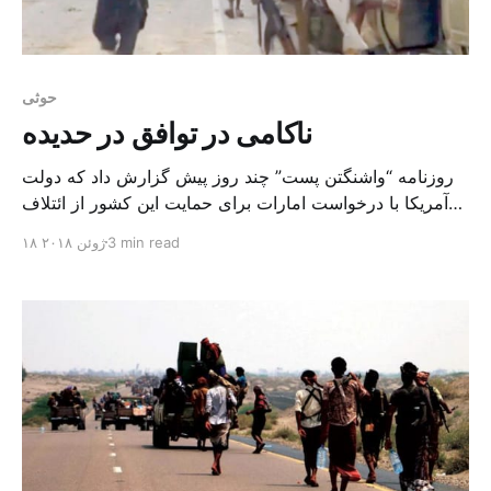
حوثی
ناکامی در توافق در حدیده
روزنامه “واشنگتن پست” چند روز پیش گزارش داد که دولت
آمریکا با درخواست امارات برای حمایت این کشور از ائتلاف
عربی موافقت نکرده است. با این حال اما فرودگاه و حومه
3 min read
۱۸ ژوئن ۲۰۱۸
حدیده به تصرف نیروهای ۲۱ هزار نفری متشکل از ارتش یمن
و ائتلاف درآمد. این نیروها در حال حاضر به مین روبی مسیرها
و […]