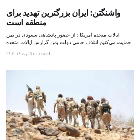
واشنگتن: ایران بزرگترین تهدید برای
منطقه است
ایالات متحده آمریکا : از حضور پادشاهی سعودی در یمن
حمایت می‌کنیم ائتلاف حامی دولت یمن گزارش ایالات متحده
را به گروه حقوقی خود واگذار کرد و نتایج آن را متعاقبا اعلام
3 min read
۲۹ اوت ۲۰۱۸
خواهد کرد واشنگتن: عاطف عبد اللطیف الریاض: «الشرق
الأوسط» جیمز متیس وزیر دفاع ایالات متحده آمریکا، دیروز
دوباره حمایت خود را از حضور