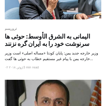
تروریسم
الیمانی به الشرق الأوسط: حوثی ها
سرنوشت خود را به ایران گره نزنند
وزیر خارجه جدید یمن: پایان کودتا «مساله اصلی» است وزیر
خارجه یمن با پیام غیر مستقیم خطاب به حوثی ها گفت
«چنانچه کودتاچیان به امید ایران به رویکردشان ادامه می دهند
3 min read
۰۲ ژوئن ۲۰۱۸
باید بدانند که ایران در حال حاضر در معرض فشارهای بین
المللی و در راس آنها آمریکا قرار دارد. حکومت تروریستی
ایران که تسلیحات […]