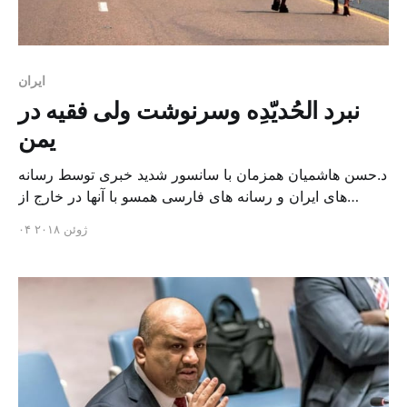
ايران
نبرد الحُدیّدِه وسرنوشت ولی فقیه در
یمن
د.حسن هاشمیان همزمان با سانسور شدید خبری توسط رسانه
های ایران و رسانه های فارسی همسو با آنها در خارج از
کشور، نیروهای وابسته به عبدربه منصور هادی با کمک «ائتلاف
۰۴ ژوئن ۲۰۱۸
عربی» به رهبری پادشاهی سعودی، می روند تا بندر الحُدیّدِه
آخرین پایگاه حوثی ها در دریای سرخ را از دست آنها خارج
کنند. گزارش […]