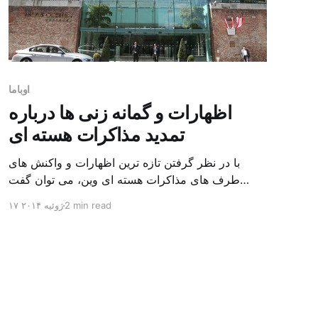
اوباما
اظهارات و گمانه زنی ها درباره
تمدید مذاکرات هسته ای
با در نظر گرفتن تازه ترین اظهارات و واکنش های
طرف های مذاکرات هسته ای وین، می توان گفت
اکنون مهم ترین مساله مورد بحث در این گفتگوها،
2 min read
۱۷ ژوئیه ۲۰۱۴
موضوع تمدید مذاکرات و چگونگی آنست. محمد جواد
ظریف وزیر امور خارجه چهارشنبه شب در گفتگو با
خبرگزاری ها، دستیابی به توافق در چند روز مانده تا
[…]