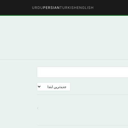
URDU
PERSIAN
TURKISH
ENGLISH
›