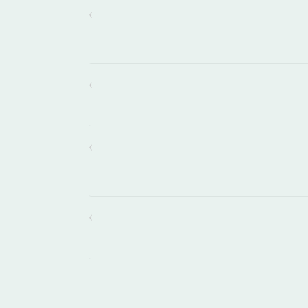
›
›
›
›