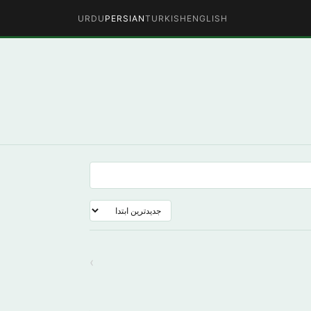
URDU
PERSIAN
TURKISH
ENGLISH
›