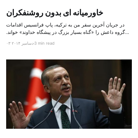
خاورمیانه ای بدون روشنفکران
در جریان آخرین سفر من به ترکیه، پاپ فرانسیس اقدامات
گروه داعش را «گناه بسیار بزرگ در پیشگاه خداوند» خواند.
وی گفت نمی تواند «خاورمیانه ای بدون مسیحیان» را به خود
3 min read
۰۳ دسامبر ۲۰۱۴
بقبولاند، مسیحیانی که دو هزار سال در این منطقه برای عبادت
آزاد بوده اند. این سخنان طی دیدار وی با رهبر کلیسای
ارتودوکس، اسقف […]