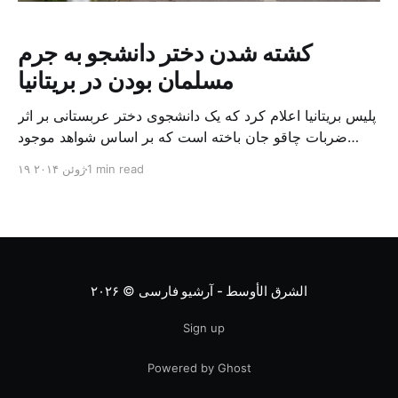
کشته شدن دختر دانشجو به جرم
مسلمان بودن در بریتانیا
پلیس بریتانیا اعلام کرد که یک دانشجوی دختر عربستانی بر اثر
ضربات چاقو جان باخته است که بر اساس شواهد موجود
پلیس علت کشته شدن وی را مسلمان بودن می داند. ناهید
1 min read
۱۹ ژوئن ۲۰۱۴
المانع، ۳۱ ساله و اهل عربستان سعودی که همواره چادر و
عبای سورمه ای رنگ بلند به تن می کرد و حجاب داشت، […]
الشرق الأوسط - آرشیو فارسی
© ۲۰۲۶
Sign up
Powered by Ghost