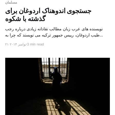
مسلمان
جستجوی اندوهناک اردوغان برای
گذشته با شکوه
نویسنده های عرب زبان مطالب نقادانه زیادی درباره رجب
طیب اردوغان، رییس جمهور ترکیه می نویسند که چرا به
تازگی در نشست رهبران مسلمانان آمریکای جنوبی در
3 min read
۲۱ نوامبر ۲۰۱۴
استانبول گفت: «تماس میان آمریکای لاتین و مسلمانان به
قرن دوازدهم میلادی برمی‌گردد. دریانوردان مسلمان، آمریکا
را در سال ۱۱۷۸ کشف کردند، نه کریستف کلمب.»