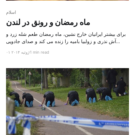
اسلام
ماه رمضان و رونق در لندن
برای بیشتر ایرانیان خارج نشین، ماه رمضان طعم شله زرد و
آش نذری و زولبیا بامیه را زنده می کند و صدای جادویی
شجریان که با دعای “ربنا ….” پیش از اذان از موعد افطار خبر
1 min read
۰۱ ژوئیه ۲۰۱۴
می داد؛ یاد رستوران ها و اغذیه فروشی های تعطیل قبل از
افطار و خیابان های خلوت بعد از […]