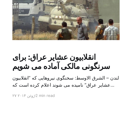
انقلابیون عشایر عراق: برای
سرنگونی مالکی آماده می شویم
لندن – الشرق الاوسط: سخنگوی نیروهایی که “انقلابیون
عشایر عراق” نامیده می شوند اعلام کرده است که
رزمندگان آن ها در «دو محور در نزدیکی بغداد هستند»
2 min read
۲۷ ژوئن ۲۰۱۴
و تاکید کرد: «ما در انتظار فرمان اتاق عملیات برای
اجرای ساعت صفر و ورود به بغداد هستیم.» ابوعبد
النعیمی دیروز طی گفتگوی تلفنی از مکانی نزدیک ب