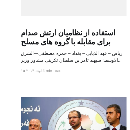
استفاده از نظامیان ارتش صدام
برای مقابله با گروه های مسلح
ریاض – فهد الذیابی – بغداد – حمزه مصطفی—الشرق
الاوسط: سپهبد ثامر بن سلطان تکریتی مشاور وزیر
دفاع عراق در گفتگوی تلفنی با الشرق الاوسط تصریح
4 min read
۱۵ اوت ۲۰۱۴
کرد که عراق از کارشناسان نظامی ارتش رژیم سابق
(صدام حسین) استفاده خواهد کرد. وی افزود: «افسران
باتجربه سابق در نهاد ارتش پذیرفته خواهند شد و گردان
هایی متشکل [&