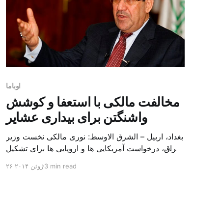
اوباما
مخالفت مالکی با استعفا و کوشش
واشنگتن برای بیداری عشایر
بغداد، اربیل – الشرق الاوسط: نوری مالکی نخست وزیر
عراق، درخواست آمریکایی ها و اروپایی ها برای تشکیل
کابینه مشارکت ملی و نیرومند را جهت رویارویی با
3 min read
۲۶ ژوئن ۲۰۱۴
پیامدهای امنیتی کشور رد کرد. او روز چهارشنبه( ۴ تیر)
طی اظهاراتی، همه این احتمالات را از میان برد. مالکی
حمله تندی علیه رقیبان سیاسی اش انجام داد [&helli