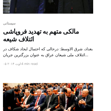
سیستانی
مالکی متهم به تهدید فروپاشی
ائتلاف شیعه
بغداد، شرق الاوسط: درحالی که احتمال ایجاد شکاف در
ائتلاف ملی شیعان عراق به عنوان بزرگترین جریان
پارلمانی افزایش یافته، عالی رتبه ترین روحانی شیعه
4 min read
۰۵ اوت ۲۰۱۴
این کشور روز جمعه از سیاستمداران خواست یک دولت
وحدت ملی تشکیل دهند. فراخوان آیت الله علی
سیستانی توسط احمد صافی یکی از نمایندگانش در
خطبه نماز جمعه صادر ش