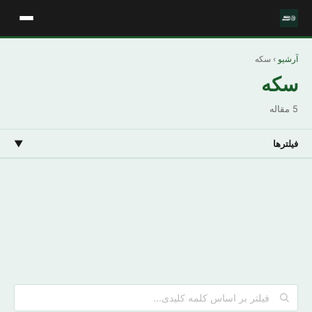
آرشیو
› سکه
سکه
5 مقاله
فیلترها
▼