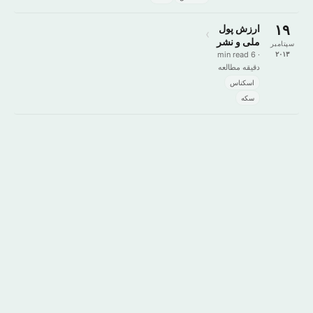
۱۹
ارزش پول
›
ملی و نشر
سپتامبر
اسکناس
· 6 min read
۲۰۱۳
دقیقه مطالعه
اسکناس
سکه