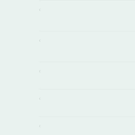
›
›
›
›
›