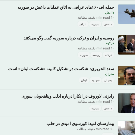
حمله اف-۱۶‌های عراقی به اتاق‌ عملیات ‌داعش در سوریه
داعش
· 1 min read دقیقه مطالعه
داعش
سوریه
عراق
روسیه و ایران و ترکیه درباره سوریه گفت‌وگو می‌کنند
ترکیه
· 1 min read دقیقه مطالعه
ترکیه
روسیه
سوریه
سعد الحریری: شکست در تشکیل کابینه «شکست لبنان» است
بحران
بحران
سوریه
لبنان
رایزنی لاوروف در انکارا درباره ادلب وپناهجویان سوری
· 1 min read دقیقه مطالعه
داعش
سوریه
بیمارستان امید؛ کورسوی امیدی در حلب
· 2 min read دقیقه مطالعه