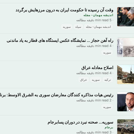
وقت آن رسیده تا حکومت ایران به درون مرزهایش برگردد
اندیشه مهمان- مجله
· 5 min read دقیقه مطالعه
اندیشه مهمان- مجله
سپاه
سوریه
راه آهن حجاز … نمایشگاه عکس ایستگاه های قطار به یاد ماندنی
· 4 min read دقیقه مطالعه
سوریه
اصلاح معادله عراق
· 4 min read دقیقه مطالعه
ترکیه
سوریه
عراق
رئیس هیات مذاکره کنندگان معارضان سوری به الشرق الاوسط: برنام
· 2 min read دقیقه مطالعه
سوریه
سوریه… صحنه نبرد در دوران پسابرجام
برجام
· 3 min read دقیقه مطالعه