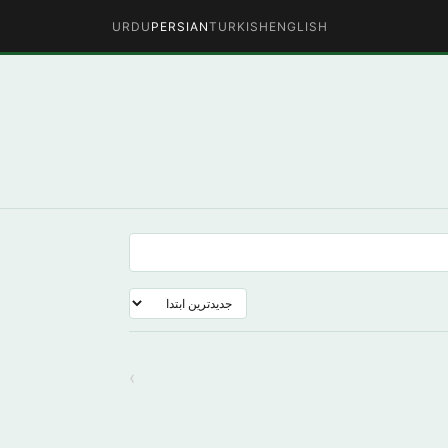
URDU
PERSIAN
TURKISH
ENGLISH
›