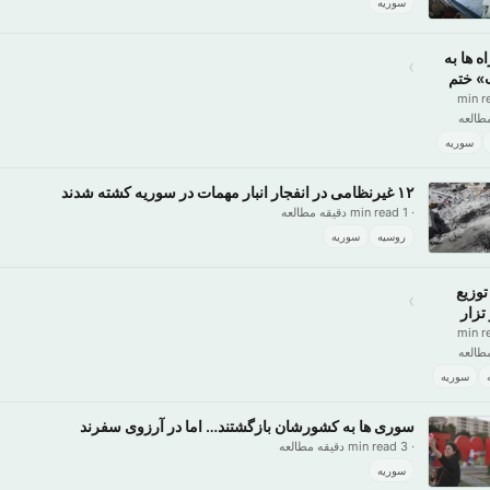
سوریه
ه ها به
›
» ختم
ند!
· 5 min 
طالعه
سوریه
۱۲ غیرنظامی در انفجار انبار مهمات در سوریه کشته شدند
· 1 min read دقیقه مطالعه
روسیه
سوریه
وزیع
›
تزار
· 4 min 
طالعه
سوریه
سوری ها به کشورشان بازگشتند… اما در آرزوی سفرند
· 3 min read دقیقه مطالعه
سوریه