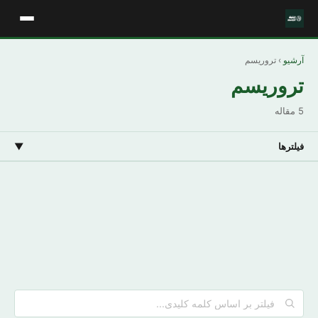
آرشیو
› تروریسم
تروریسم
5 مقاله
فیلترها
▼