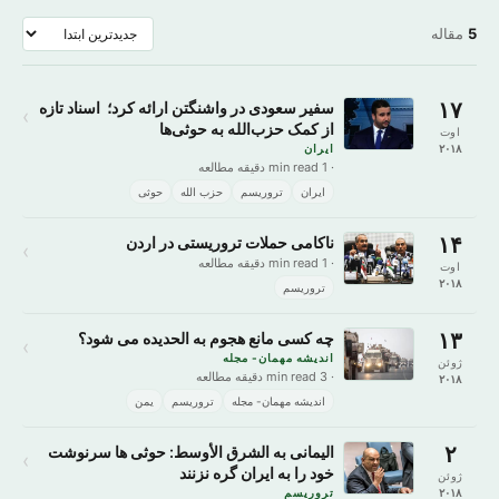
5
مقاله
۱۷
سفیر سعودی در واشنگتن ارائه کرد؛ اسناد تازه
›
از کمک حزب‌الله به حوثی‌ها
اوت
۲۰۱۸
ايران
· 1 min read دقیقه مطالعه
ايران
تروریسم
حزب الله
حوثی
۱۴
ناکامی حملات تروریستی در اردن
›
· 1 min read دقیقه مطالعه
اوت
۲۰۱۸
تروریسم
۱۳
چه کسی مانع هجوم به الحدیده می شود؟
›
اندیشه مهمان- مجله
ژوئن
· 3 min read دقیقه مطالعه
۲۰۱۸
اندیشه مهمان- مجله
تروریسم
یمن
۲
الیمانی به الشرق الأوسط: حوثی ها سرنوشت
›
خود را به ایران گره نزنند
ژوئن
۲۰۱۸
تروریسم