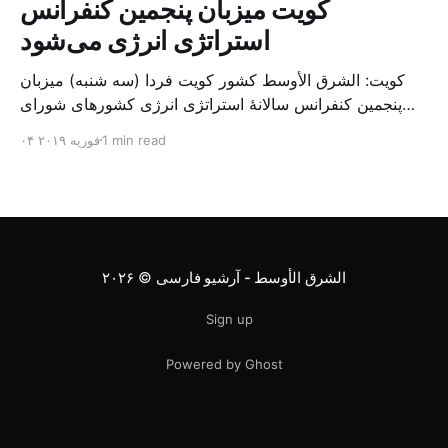
کویت میزبان پنجمین کنفرانس
استراتژی انرژی می‌شود
کویت: الشرق الأوسط کشور کویت فردا (سه شنبه) میزبان
پنجمین کنفرانس سالانهٔ استراتژی انرژی کشورهای شورای
همکاری خلیج می‌شود. به گزارش الشرق الاوسط، حدود ۳۰۰
1 min read
۰۴ فوریه ۲۰۱۹
متخصص از شرکت‌های جهانی نفت و گاز در این کنفرانس
شرکت خواهند کرد. سازمان نفت کویت روز گذشته طی
بیانیه‌ای اعلام کرد که میزبان این کنفرانس به سرپرس
الشرق الأوسط - آرشیو فارسی
© ۲۰۲۶
Sign up
Powered by Ghost