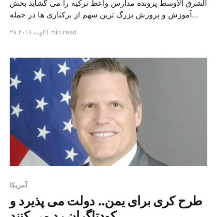
الشرق الأوسط پرونده مدارس واعظ ترکیه را می گشاید بخش
آموزش و پرورش بزرگ ترین سهم از برکناری ها در حمله
پاکسازی را شاهد بود که ترکیه در پی کودتای نافرجام این
1 min read
۲۸ اوت ۲۰۱۶
کشور در اواسط ماه جولای (تیر ماه) آغاز کرد و دولت ترکیه
«دولت موازی» را در اشاره به جنبش خدمات متعلق به فتح
[…]
آمریکا
طرح کری برای یمن.. دولت می پذیرد و
کودتاگران رد می کنند