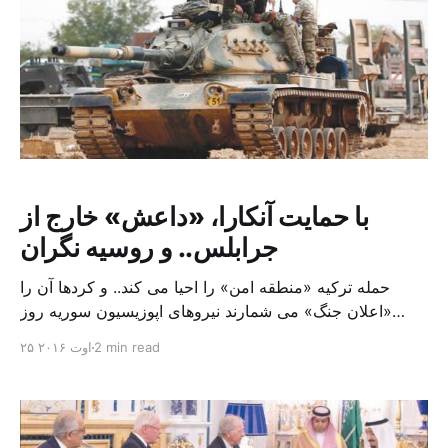
با حمایت آنکارا، «داعش» خارج از
جرابلس.. و روسیه نگران
حمله ترکیه «منطقه امن» را احیا می کند.. و کردها آن را
«اعلان جنگ» می شمارند نیروهای اپوزیسیون سوریه روز
گذشته اعلام کردند پس از فرار عناصر «داعش»، کنترل شهر
2 min read
۲۵ اوت ۲۰۱۶
جرابلس را تقریباً به طور کامل به دست گرفتند. این تحول پس
از آن صورت گرفت که ترکیه در اولین مداخله مستقیم خود در
عملیات […]