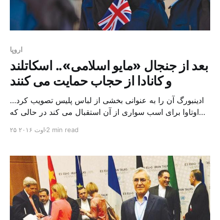
اروپا
بعد از جنجال «مایو اسلامی».. اسکاتلند
و کانادا از حجاب حمایت می کنند
ادینبورگ آن را به عنوانی بخشی از لباس پلیس تصویب کرد…
اوتاوا برای اسب سواری از آن استقبال می کند در حالی که
بحث بر سر ممنوعیت لباس شنای «بورکینی» (مایو اسلامی)
2 min read
۲۵ اوت ۲۰۱۶
در فرانسه و اروپا تشدید شده است، پلیس اسکاتلند اعلام کرد
حجاب را ضمن پوشش رسمی یکسان تأیید می کند، و کانادا در
گامی […]