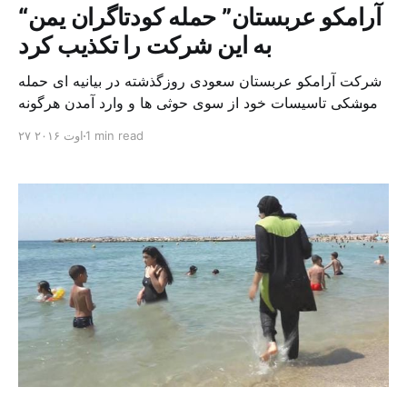
“آرامکو عربستان” حمله کودتاگران یمن
به این شرکت را تکذیب کرد
شرکت آرامکو عربستان سعودی روزگذشته در بیانیه ای حمله
موشکی تاسیسات خود از سوی حوثی ها و وارد آمدن هرگونه
آسیب به این تاسیسات این شرکت در جنوب این کشور را
1 min read
۲۷ اوت ۲۰۱۶
تکذیب کرد. رسانه های ایرانی ادعا کرد که موشک بالستیک
یمنی ها به هدف مورد نظر که یکی از تاسیسات وابسته به
شرکت آرامکو […]