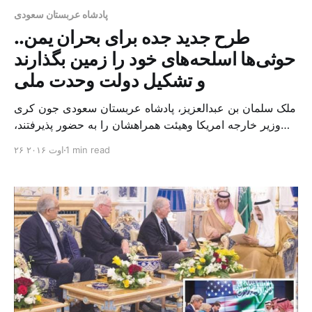
پادشاه عربستان سعودی
طرح جدید جده برای بحران یمن..
حوثی‌ها اسلحه‌های خود را زمین بگذارند
و تشکیل دولت وحدت ملی
ملک سلمان بن عبدالعزیز، پادشاه عربستان سعودی جون کرى
وزیر خارجه امریکا وهیئت همراهشان را به حضور پذیرفتند،
خادم حرمین شریفین در دیدار با هیئت آمریکایی روابط
1 min read
۲۶ اوت ۲۰۱۶
دوستانه و تاریخی میان ریاض و واشنگتن بررسی شد و درباره
همکاری‌های دوجانبه میان دو کشور در تمامی عرصه‌ها بحث و
تبادل نظر صورت گرفت. روزگذشته نشس