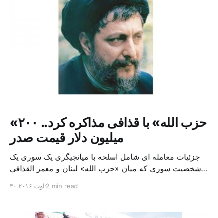
«حزب الله» با قذافی مذاکره کرد.. ۲۰۰
میلیون دلار قیمت صدر
جزئیات معامله ای شامل اسلحه با میانجیگری یک سوری یک
شخصیت سوری که میان «حزب الله» لبنان و معمر القذافی
رهبر سابق لیبی وساطت کرده بود برای «الشرق الأوسط»
2 min read
۳۰ اوت ۲۰۱۶
فاش کرد که حزب الله طی معامله ای با قذافی، در قبال
بستن پرونده موسی صدر، ۲۰۰ میلیون دلار و اسلحه و همچنین
عذر خواهی لیبی […]