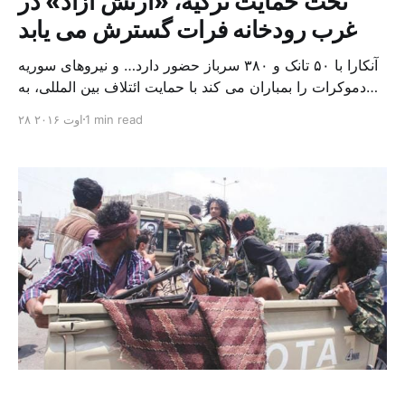
تحت حمایت ترکیه، «ارتش آزاد» در
غرب رودخانه فرات گسترش می یابد
آنکارا با ۵۰ تانک و ۳۸۰ سرباز حضور دارد… و نیروهای سوریه
دموکرات را بمباران می کند با حمایت ائتلاف بین المللی، به
ویژه آنکارا، نیروهای ارتش آزاد سوریه به گسترش در منطقه
1 min read
۲۸ اوت ۲۰۱۶
واقع در غرب رودخانه فرات در مرزهای ترکیه ادامه دادند. این
در حالی است که بر اساس گزارش های رسیده، جنگنده های
[…]