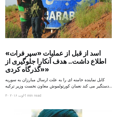
اسد از قبل از عملیات «سپر فرات»
اطلاع داشت.. هدف آنکارا جلوگیری از
«گذرگاه کردی»
کابل نماینده خامنه ای را به علت ارسال مبارزان به سوریه
دستگیر می کند نعمان کورتولموش معاون نخست وزیر ترکیه
اعلام کرد، یکی از بارزترین هدف های عملیات «سپر فرات»،
1 min read
۳۰ اوت ۲۰۱۶
که ترکیه هفته گذشته آن را در شمال سوریه آغاز کرد،
جلوگیری از ایجاد یک گذرگاه کردی از عراق تا سواحل دریای
مدیترانه است. وی […]