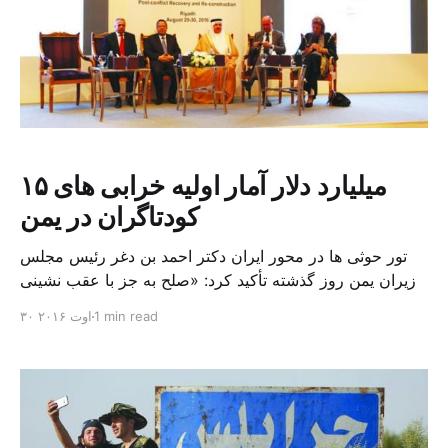
۱۵ میلیارد دلار آمار اولیه خرابی های
کودتاگران در یمن
تور حوثی ها در محور ایران دکتر احمد بن دغر رئیس مجلس
وزیران یمن روز گذشته تأکید کرد: «صلح به جز با عقب نشینی
شبه نظامیان حوثی از صنعا و دیگر مناطق تحت کنترل آن ها،
1 min read
۳۰ اوت ۲۰۱۶
و همچنین تحویل تمامی اسلحه بدون استثنا، امکان پذیر
نیست». در عین حال بن دغر که بعد از انجمن […]