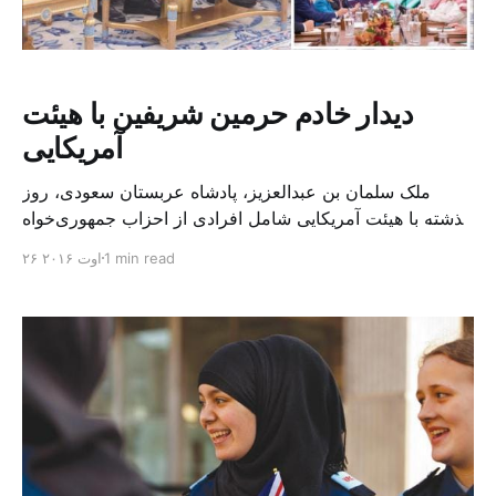
دیدار خادم حرمین شریفین با هیئت
آمریکایی
ملک سلمان بن عبدالعزیز، پادشاه عربستان سعودی، روز
گذشته با هیئت آمریکایی شامل افرادی از احزاب جمهوری‌خواه
و دموکرات در دفتر خود در جده دیدار کرد. پادشاه عربستان
1 min read
۲۶ اوت ۲۰۱۶
سعودی در دیدار با هیئتی آمریکایی بر روابط راسخ و دوستانه
ریاض-واشینگتن تاکید کرد. در این هیئت آمریکایی ، دنیس
رایس، نماینده باراک اوباما در