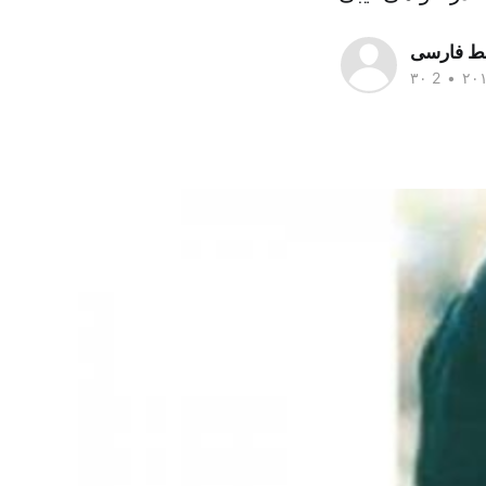
سط فارسی
•