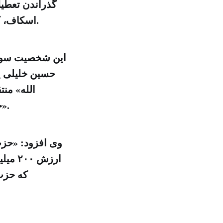
اسکاف، که یک مدل لباس لبنانی بود علاقمند شد و در سال ۲۰۰۳ با او ازدواج کرد.
این شخصیت سوری،
حسین خلیلی ی
الله» من
خصوص در مسئله مالی که هر چقدر بود قذافی برای آن ممانعتی نداشت».
وی افزود: «حزب
ارزش 
که حزب 