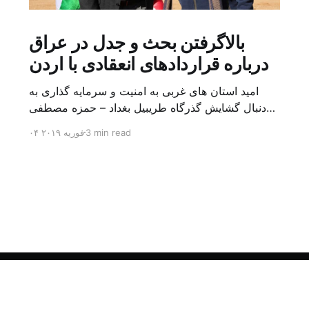
بالاگرفتن بحث و جدل در عراق
درباره قراردادهای انعقادی با اردن
امید استان های غربی به امنیت و سرمایه گذاری به
دنبال گشایش گذرگاه طریبیل بغداد – حمزه مصطفی
یک روز بیشتر از اعلام خبر گشایش گذرگاه مرزی
3 min read
۰۴ فوریه ۲۰۱۹
طریبیل توسط عادل عبد المهدی نخست وزیر عراق و
عمر الرزاز همتای اردنی اش نگذشته بود که ده ها
کامیون روز یکشنبه (۳ فوریه) از اردن از این […]
Sign up