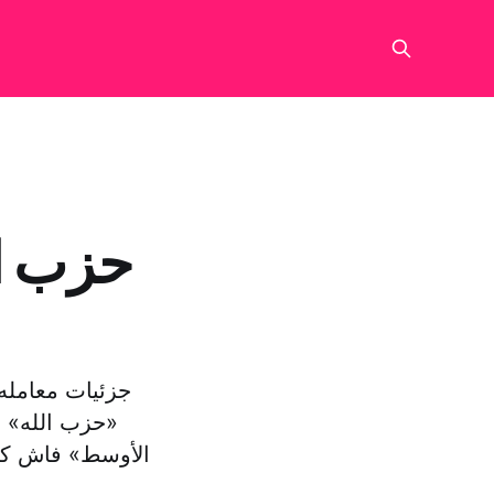
جزئیات معامل
«حزب الله» ل
الأوسط» فاش کرد