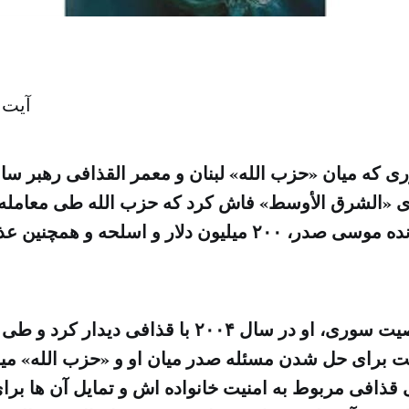
آیت 
که میان «حزب الله» لبنان و معمر القذافی رهبر س
ای «الشرق الأوسط» فاش کرد که حزب الله طی معامله ا
قبال بستن پرونده موسی صدر، ۲۰۰ میلیون دلار و اسلحه و
به گفته این شخصیت سوری، او در سال ۲۰۰۴ با قذافی 
ت برای حل شدن مسئله صدر میان او و «حزب الله» میا
 قذافی مربوط به امنیت خانواده اش و تمایل آن ها برای