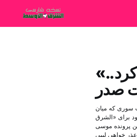
«حزب الله» با قذافی مذاکره کرد..
 سوری که میان
ود برای «الشرق
تن پرونده موسی