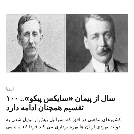
هوفر، نامزد راست افراطی ، بر الکساندر وندر بیلین، نامزد
حزب محیط زیست را [&hel
اروپا
۱۰۰ سال از پیمان «سایکس پیکو»..
تقسیم همچنان ادامه دارد
کشورهای مذهبی در افق که اسرائیل پیش از تبدیل شدن به
دولت یهودی از آن ها بهره برداری می کند فردا ۱۶ ماه می
(اردیبهشت)، صدمین سالگرد معاهده سایکس پیکو است که در