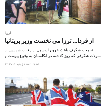
اروپا
از فردا… ترزا می نخست وزیر بریتانیا
تحولات شگرف باعث خروج لیدسون از رقابت شد پس از
تحولات شگرفی که روز گذشته در انگلستان به وقوع پیوست و
منجر به خروج اندریا لیدسون تنها رقیب ترزا می از دور رقابت
2 min read
۱۲ ژوئیه ۲۰۱۶
ها شد، راه برای نخست وزیری خانم می هموار شد. دیوید
کامرون نخست وزیر انگلستان اعلام کرد، جانشین وی از روز
چهارشنبه […]