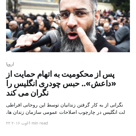
اروپا
پس از محکومیت به اتهام حمایت از
«داعش».. حبس چودری انگلیس را
نگران می کند
نگرانی از به کار گرفتن زندانیان توسط این روحانی افراطی
دولت انگلیس در چارچوب اصلاحات عمومی سازمان زندان ها،
امروز بسته اقدامات جدیدی در خصوص جدا کردن افراطی
1 min read
۲۲ اوت ۲۰۱۶
های خطرناک از دیگر زندانیان کشور را اعلام می کند. این
اقدام چند روز پس از محکومیت انجم چودری، بازوی راست