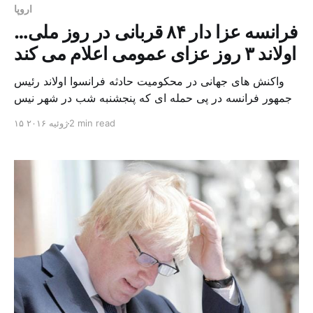
اروپا
فرانسه عزا دار ۸۴ قربانی در روز ملی…
اولاند ۳ روز عزای عمومی اعلام می کند
واکنش های جهانی در محکومیت حادثه فرانسوا اولاند رئیس
جمهور فرانسه در پی حمله ای که پنجشنبه شب در شهر نیس
در جنوب این کشور رخ داد و دست کم ۸۴ کشته برجای
2 min read
۱۵ ژوئیه ۲۰۱۶
گذاشت، سه روز عزای عمومی اعلام کرد. والس در جلسه
بحران که در کاخ الیزه تشکیل شد توضیح داد طرح تصویب
وضعیت […]