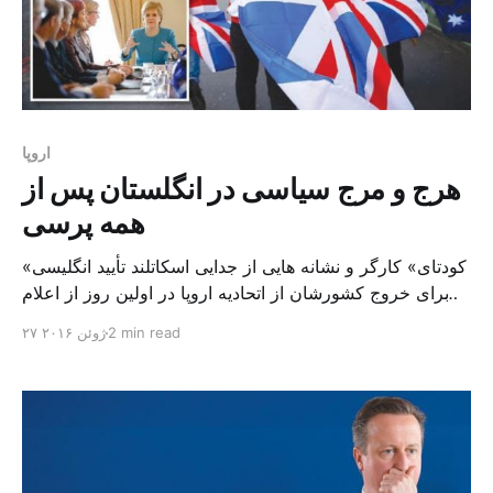
اروپا
هرج و مرج سیاسی در انگلستان پس از
همه پرسی
«کودتای» کارگر و نشانه هایی از جدایی اسکاتلند تأیید انگلیسی
ها برای خروج کشورشان از اتحادیه اروپا در اولین روز از اعلام
نتایج، سیلی محکمی به نخست وزیر و حزب محافظه کار زد،
2 min read
۲۷ ژوئن ۲۰۱۶
در حالی که شکاف داخلی ملی با اسکاتلند و ایرلند شمالی را
در دومین روز مجدداً رو کرد. اما پیامدهای مستقیم سومین
[…]