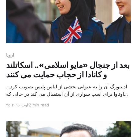
اروپا
بعد از جنجال «مایو اسلامی».. اسکاتلند
و کانادا از حجاب حمایت می کنند
ادینبورگ آن را به عنوانی بخشی از لباس پلیس تصویب کرد…
اوتاوا برای اسب سواری از آن استقبال می کند در حالی که
بحث بر سر ممنوعیت لباس شنای «بورکینی» (مایو اسلامی)
2 min read
۲۵ اوت ۲۰۱۶
در فرانسه و اروپا تشدید شده است، پلیس اسکاتلند اعلام کرد
حجاب را ضمن پوشش رسمی یکسان تأیید می کند، و کانادا در
گامی […]