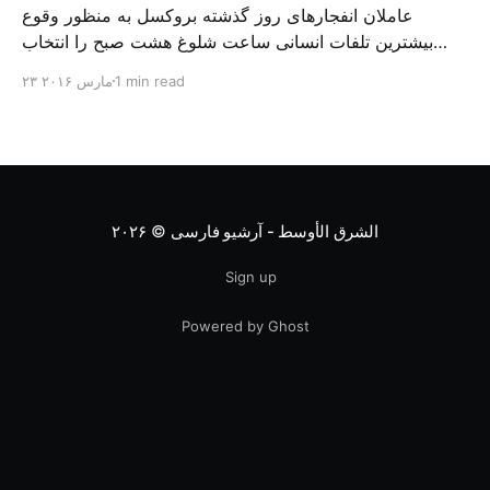
عاملان انفجارهای روز گذشته بروکسل به منظور وقوع
بیشترین تلفات انسانی ساعت شلوغ هشت صبح را انتخاب
کردند. زیرا در این ساعت کارمندان برای رفتن به محل کار
1 min read
۲۳ مارس ۲۰۱۶
خود و دانش آموزان برای رفتن به مدرسه، از متروی زیر
زمینی و وسایل حمل و نقل دیگر استفاده می کنند، علاوه بر
این اکثر مسافران هوایی […]
الشرق الأوسط - آرشیو فارسی
© ۲۰۲۶
Sign up
Powered by Ghost