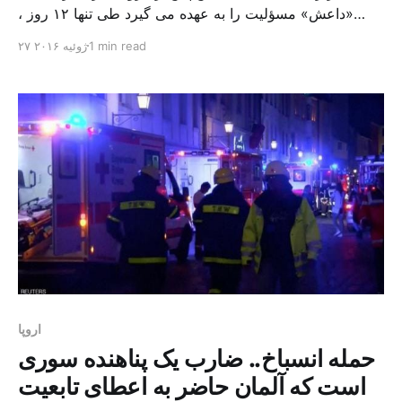
«داعش» مسؤلیت را به عهده می گیرد طی تنها ۱۲ روز ،
فرانسه روز گذشته باز هم با یک حمله وحشتناک تروریستی از
1 min read
۲۷ ژوئیه ۲۰۱۶
خواب بیدار شد. دو تروریست وارد مراسم صبحگاهی کلیسای
شهر «سنت اتین دو رووره» (شمال غرب فرانسه) شدند، و پنج
نفر را گروگان […]
اروپا
حمله انسباخ.. ضارب یک پناهنده سوری
است که آلمان حاضر به اعطای تابعیت