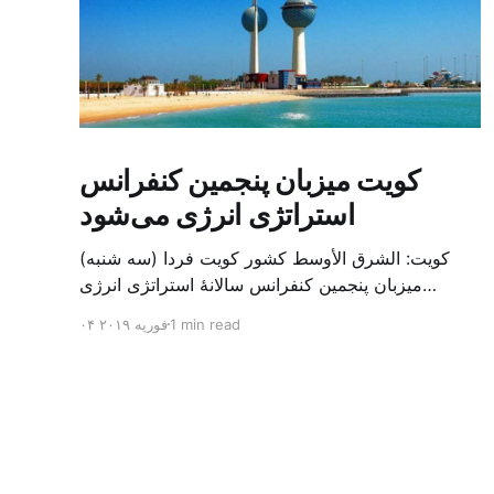
کویت میزبان پنجمین کنفرانس
استراتژی انرژی می‌شود
کویت: الشرق الأوسط کشور کویت فردا (سه شنبه)
میزبان پنجمین کنفرانس سالانهٔ استراتژی انرژی
کشورهای شورای همکاری خلیج می‌شود. به گزارش
1 min read
۰۴ فوریه ۲۰۱۹
الشرق الاوسط، حدود ۳۰۰ متخصص از شرکت‌های
جهانی نفت و گاز در این کنفرانس شرکت خواهند کرد.
سازمان نفت کویت روز گذشته طی بیانیه‌ای اعلام کرد
که میزبان این کنفرانس به سرپرس