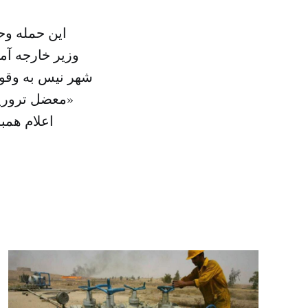
این حمله و
وزیر خارجه آم
شهر نیس به وقوع
«معضل تروریس
اعلام همب