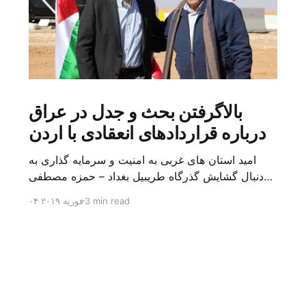
بالاگرفتن بحث و جدل در عراق
درباره قراردادهای انعقادی با اردن
امید استان های غربی به امنیت و سرمایه گذاری به
دنبال گشایش گذرگاه طریبیل بغداد – حمزه مصطفی
یک روز بیشتر از اعلام خبر گشایش گذرگاه مرزی
3 min read
۰۴ فوریه ۲۰۱۹
طریبیل توسط عادل عبد المهدی نخست وزیر عراق و
عمر الرزاز همتای اردنی اش نگذشته بود که ده ها
کامیون روز یکشنبه (۳ فوریه) از اردن از این […]