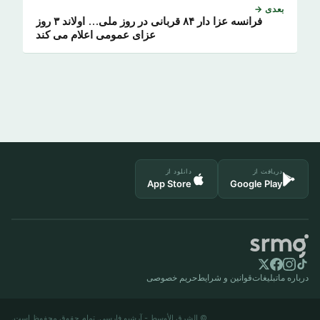
بعدی →
فرانسه عزا دار ۸۴ قربانی در روز ملی… اولاند ۳ روز
عزای عمومی اعلام می کند
دریافت از
دانلود از
App Store
Google Play
درباره ما
تبلیغات
قوانین و شرایط
حریم خصوصی
© الشرق الأوسط - آرشیو فارسی. تمام حقوق محفوظ است.