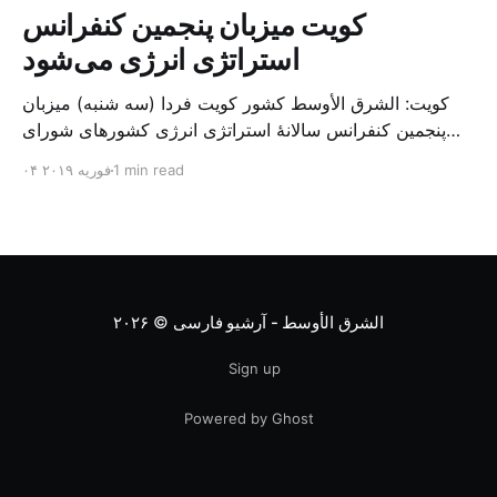
کویت میزبان پنجمین کنفرانس
استراتژی انرژی می‌شود
کویت: الشرق الأوسط کشور کویت فردا (سه شنبه) میزبان
پنجمین کنفرانس سالانهٔ استراتژی انرژی کشورهای شورای
همکاری خلیج می‌شود. به گزارش الشرق الاوسط، حدود ۳۰۰
1 min read
۰۴ فوریه ۲۰۱۹
متخصص از شرکت‌های جهانی نفت و گاز در این کنفرانس
شرکت خواهند کرد. سازمان نفت کویت روز گذشته طی
بیانیه‌ای اعلام کرد که میزبان این کنفرانس به سرپرس
الشرق الأوسط - آرشیو فارسی
© ۲۰۲۶
Sign up
Powered by Ghost