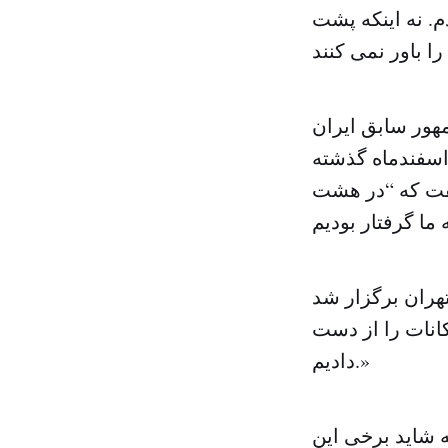
م. نه اینکه پشت
هور سابق ایران
اسفندماه گذشته
گفت که “در هشت
سمپوزیوم بین‌المللی ایران ۱۴۰۴ که در تهران برگزار شد
انات را از دست
دادیم.»
 شاید برخی این