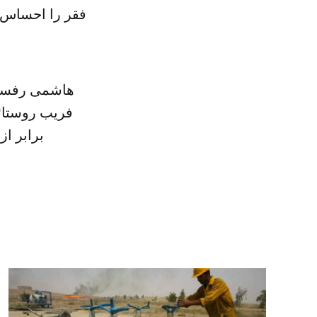
فقر را احساس ن
هاشمی رفسنجا
فریب‌ روستائ
برابر از