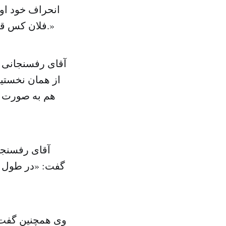
انحراف خود اوس
فلان کس قایم شوید و بگویید انحراف کار او بوده؟ مردم این حرفها را باور نمی کنند.»
آقای رفسنجانی 
از همان نخستی
هم به صورت ع
گفت: «در طول چ
وی همچنین گفت: 