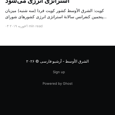
استراتژی انرژی می‌شود
کویت: الشرق الأوسط کشور کویت فردا (سه شنبه) میزبان
پنجمین کنفرانس سالانهٔ استراتژی انرژی کشورهای شورای
همکاری خلیج می‌شود. به گزارش الشرق الاوسط، حدود ۳۰۰
1 min read
۰۴ فوریه ۲۰۱۹
متخصص از شرکت‌های جهانی نفت و گاز در این کنفرانس
شرکت خواهند کرد. سازمان نفت کویت روز گذشته طی
بیانیه‌ای اعلام کرد که میزبان این کنفرانس به سرپرس
الشرق الأوسط - آرشیو فارسی
© ۲۰۲۶
Sign up
Powered by Ghost