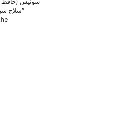
سوئیس (حافظ منا
“سلاح شیم
است.” به گزارش خبرگزاریها، وزیر امو