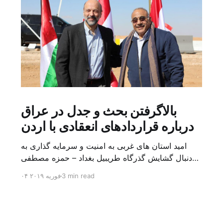
بالاگرفتن بحث و جدل در عراق
درباره قراردادهای انعقادی با اردن
امید استان های غربی به امنیت و سرمایه گذاری به
دنبال گشایش گذرگاه طریبیل بغداد – حمزه مصطفی
یک روز بیشتر از اعلام خبر گشایش گذرگاه مرزی
3 min read
۰۴ فوریه ۲۰۱۹
طریبیل توسط عادل عبد المهدی نخست وزیر عراق و
عمر الرزاز همتای اردنی اش نگذشته بود که ده ها
کامیون روز یکشنبه (۳ فوریه) از اردن از این […]