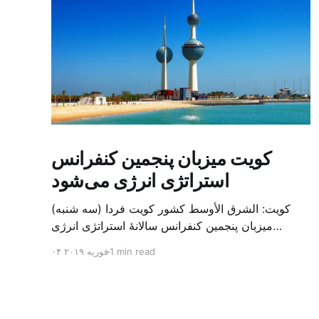
کویت میزبان پنجمین کنفرانس
استراتژی انرژی می‌شود
کویت: الشرق الأوسط کشور کویت فردا (سه شنبه)
میزبان پنجمین کنفرانس سالانهٔ استراتژی انرژی
کشورهای شورای همکاری خلیج می‌شود. به گزارش
1 min read
۰۴ فوریه ۲۰۱۹
الشرق الاوسط، حدود ۳۰۰ متخصص از شرکت‌های
جهانی نفت و گاز در این کنفرانس شرکت خواهند کرد.
سازمان نفت کویت روز گذشته طی بیانیه‌ای اعلام کرد
که میزبان این کنفرانس به سرپرس